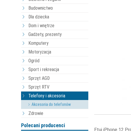
Budownictwo
Dla dziecka
Dom i wnętrze
Gadżety, prezenty
Komputery
Motoryzacja
Ogród
Sport i rekreacja
Sprzęt AGD
Sprzęt RTV
Telefony i akcesoria
Akcesoria do telefonów
Zdrowie
Polecani producenci
Etui iPhone 12 P