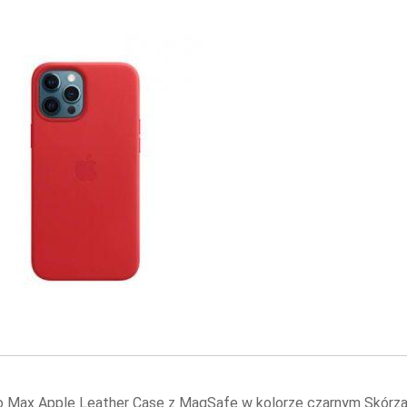
ro Max Apple Leather Case z MagSafe w kolorze czarnym Skórza