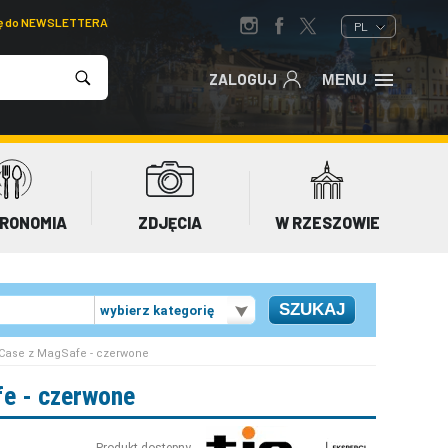
ię do NEWSLETTERA
PL
ZALOGUJ
MENU
RONOMIA
ZDJĘCIA
W RZESZOWIE
wybierz kategorię
r Case z MagSafe - czerwone
fe - czerwone