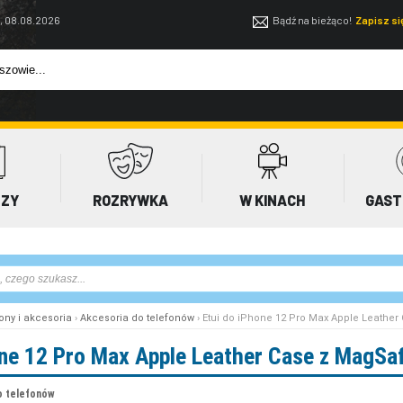
, 08.08.2026
Bądź na bieżąco!
Zapisz s
EZY
ROZRYWKA
W KINACH
GAST
ony i akcesoria
›
Akcesoria do telefonów
› Etui do iPhone 12 Pro Max Apple Leathe
one 12 Pro Max Apple Leather Case z MagSa
o telefonów