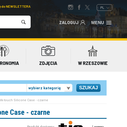
ię do NEWSLETTERA
PL
ZALOGUJ
MENU
RONOMIA
ZDJĘCIA
W RZESZOWIE
wybierz kategorię
lk-touch Silicone Case - czarne
one Case - czarne