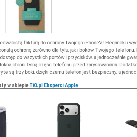
 jedwabistą fakturą do ochrony twojego iPhone'a! Elegancki i wyg
konałą ochronę zarówno dla tyłu, jak i boków Twojego telefonu.
 dostęp do wszystkich portów i przycisków, a jednocześnie gwa
łókna chroni tylną część telefonu przed zarysowaniami. Dodatk
te są trzy boki, dzięki czemu telefon jest bezpieczny, a jednocz
kty w sklepie
TiO.pl Eksperci Apple