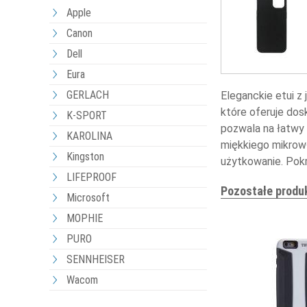
Apple
Canon
Dell
Eura
GERLACH
Eleganckie etui z
które oferuje dos
K-SPORT
pozwala na łatwy
KAROLINA
miękkiego mikrow
Kingston
użytkowanie. Pokry
LIFEPROOF
Pozostałe produ
Microsoft
MOPHIE
PURO
SENNHEISER
Wacom