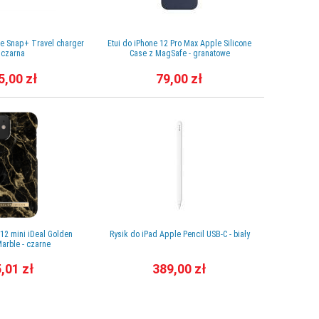
e Snap+ Travel charger
Etui do iPhone 12 Pro Max Apple Silicone
Przejściów
 czarna
Case z MagSafe - granatowe
Pro Spa
5,00 zł
79,00 zł
 12 mini iDeal Golden
Rysik do iPad Apple Pencil USB-C - biały
Organizer k
arble - czarne
,01 zł
389,00 zł