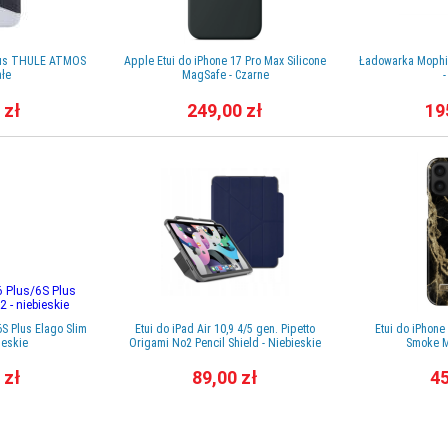
Plus THULE ATMOS
Apple Etui do iPhone 17 Pro Max Silicone
Ładowarka Mophi
ałe
MagSafe - Czarne
-
 zł
249,00 zł
19
6S Plus Elago Slim
Etui do iPad Air 10,9 4/5 gen. Pipetto
Etui do iPhone
bieskie
Origami No2 Pencil Shield - Niebieskie
Smoke M
 zł
89,00 zł
45