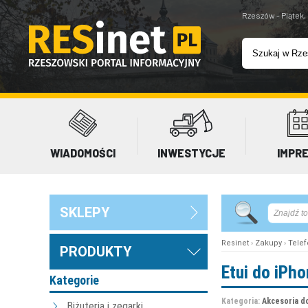
Rzeszów - Piątek,
WIADOMOŚCI
INWESTYCJE
IMPR
SKLEPY
Resinet
›
Zakupy
›
Telef
PRODUKTY
Etui do iPh
Kategorie
Kategoria:
Akcesoria d
Biżuteria i zegarki