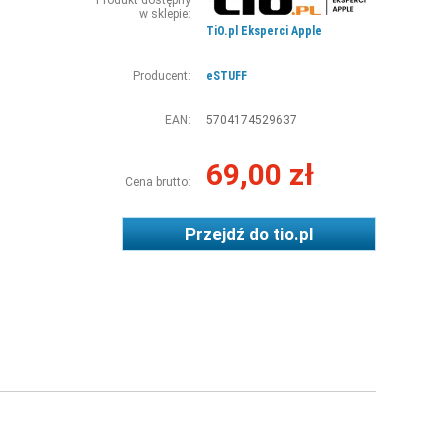
Produkt dostępny
w sklepie:
TiO.pl Eksperci Apple
Producent:
eSTUFF
EAN:
5704174529637
69,00 zł
Cena brutto:
Przejdź do
tio.pl