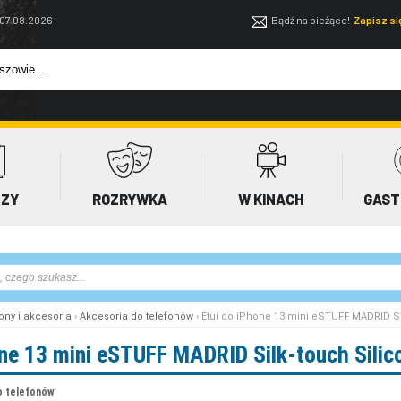
 07.08.2026
Bądź na bieżąco!
Zapisz s
EZY
ROZRYWKA
W KINACH
GAST
ony i akcesoria
›
Akcesoria do telefonów
› Etui do iPhone 13 mini eSTUFF MADRID Si
one 13 mini eSTUFF MADRID Silk-touch Silic
o telefonów