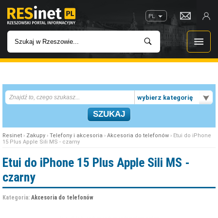
PL
WIADOMOŚCI
wybierz kategorię
INWESTYCJE
IMPREZY
Resinet
›
Zakupy
›
Telefony i akcesoria
›
Akcesoria do telefonów
› Etui do iPhone
15 Plus Apple Sili MS - czarny
ROZRYWKA
Etui do iPhone 15 Plus Apple Sili MS -
czarny
W KINACH
Kategoria:
Akcesoria do telefonów
GASTRONOMIA