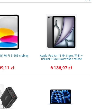
16) Wi-Fi 512GB srebrny
Apple iPad Air 11 M4 8 gen. Wi-Fi +
Apple Ma
Cellular 512GB Gwiezdna szarość
256GB SSD
99,11 zł
6 136,97 zł