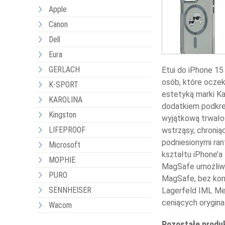
Apple
Canon
Dell
Eura
GERLACH
Etui do iPhone 15
osób, które oczek
K-SPORT
estetyką marki Ka
KAROLINA
dodatkiem podkre
Kingston
wyjątkową trwałoś
LIFEPROOF
wstrząsy, chronią
podniesionymi ra
Microsoft
kształtu iPhone’a
MOPHIE
MagSafe umożliwi
PURO
MagSafe, bez koni
SENNHEISER
Lagerfeld IML Met
ceniących orygina
Wacom
Pozostałe produ