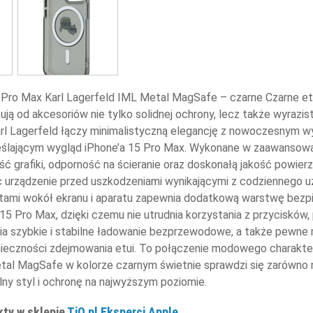
 Pro Max Karl Lagerfeld IML Metal MagSafe – czarne Czarne etui 
ują od akcesoriów nie tylko solidnej ochrony, lecz także wyraz
rl Lagerfeld łączy minimalistyczną elegancję z nowoczesnym w
ślającym wygląd iPhone’a 15 Pro Max. Wykonane w zaawansowane
ć grafiki, odporność na ścieranie oraz doskonałą jakość powier
c urządzenie przed uszkodzeniami wynikającymi z codziennego u
ntami wokół ekranu i aparatu zapewnia dodatkową warstwę bezp
 15 Pro Max, dzięki czemu nie utrudnia korzystania z przycisków
a szybkie i stabilne ładowanie bezprzewodowe, a także pewne
eczności zdejmowania etui. To połączenie modowego charakteru,
al MagSafe w kolorze czarnym świetnie sprawdzi się zarówno na 
lny styl i ochronę na najwyższym poziomie.
kty w sklepie
TiO.pl Eksperci Apple