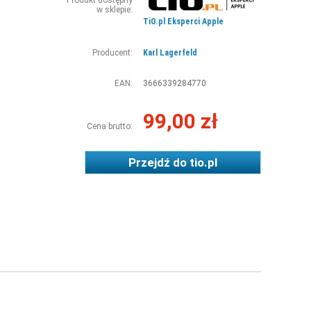
Produkt dostępny
w sklepie:
TiO.pl Eksperci Apple
Producent:
Karl Lagerfeld
EAN:
3666339284770
99,00 zł
Cena brutto:
Przejdź do
tio.pl