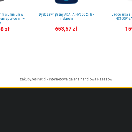
mm aluminium w
Dysk zewnętrzny ADATA HV300 2TB -
Ładowarka si
kiem sportowym w
niebieski
NC100W-GAN
...
653,57 zł
15
88 zł
zakupy.resinet.pl - internetowa galeria handlowa
Rzeszów