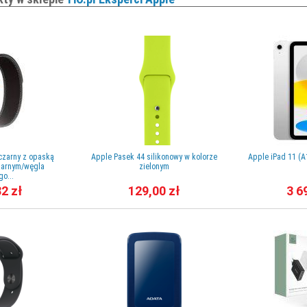
 czarny z opaską
Apple Pasek 44 silikonowy w kolorze
Apple iPad 11 (A
czarnym/węgla
zielonym
o...
82 zł
129,00 zł
3 6