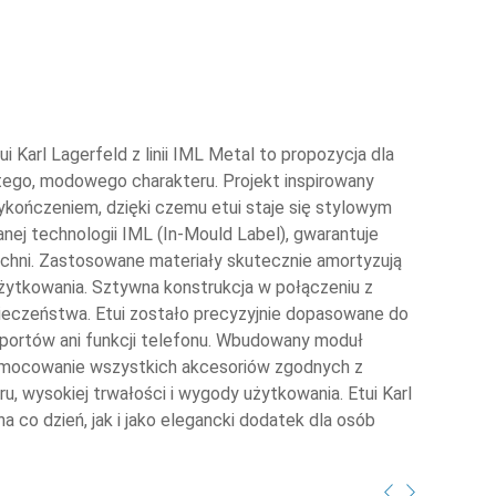
Karl Lagerfeld z linii IML Metal to propozycja dla
istego, modowego charakteru. Projekt inspirowany
ykończeniem, dzięki czemu etui staje się stylowym
j technologii IML (In-Mould Label), gwarantuje
zchni. Zastosowane materiały skutecznie amortyzują
żytkowania. Sztywna konstrukcja w połączeniu z
ieczeństwa. Etui zostało precyzyjnie dopasowane do
, portów ani funkcji telefonu. Wbudowany moduł
 mocowanie wszystkich akcesoriów zgodnych z
 wysokiej trwałości i wygody użytkowania. Etui Karl
co dzień, jak i jako elegancki dodatek dla osób