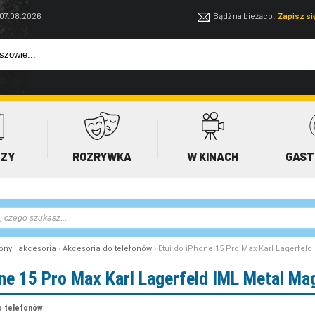
 07.08.2026
Bądź na bieżąco!
Zapisz s
EZY
ROZRYWKA
W KINACH
GAST
ony i akcesoria
›
Akcesoria do telefonów
› Etui do iPhone 15 Pro Max Karl Lagerfel
one 15 Pro Max Karl Lagerfeld IML Metal Ma
o telefonów