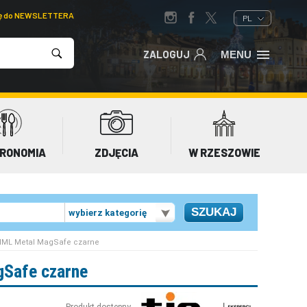
ię do NEWSLETTERA
PL
ZALOGUJ
MENU
RONOMIA
ZDJĘCIA
W RZESZOWIE
wybierz kategorię
d IML Metal MagSafe czarne
gSafe czarne