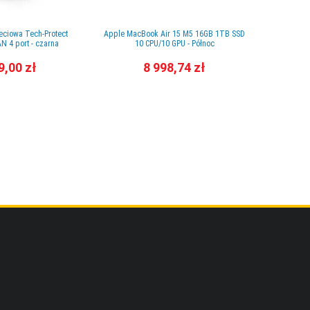
eciowa Tech-Protect
Apple MacBook Air 15 M5 16GB 1TB SSD
Etui dla 
 4 port - czarna
10 CPU/10 GPU - Północ
Edge Pr
9,00 zł
8 998,74 zł