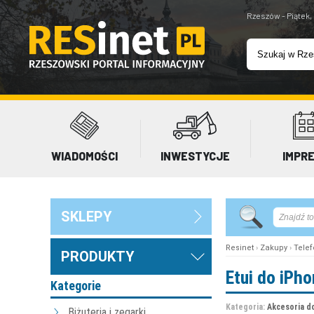
Rzeszów - Piątek,
WIADOMOŚCI
INWESTYCJE
IMPR
SKLEPY
Resinet
›
Zakupy
›
Telef
PRODUKTY
Etui do iPh
Kategorie
Kategoria:
Akcesoria d
Biżuteria i zegarki