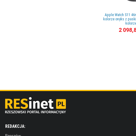
Apple Watch S11 46
kolorze onyks z pas
kolorze
2 098,
REDAKCJA:
Rzeszów