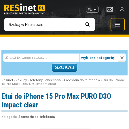
PL
WIADOMOŚCI
wybierz kategorię
INWESTYCJE
IMPREZY
Resinet
›
Zakupy
›
Telefony i akcesoria
›
Akcesoria do telefonów
› Etui do iPhone
15 Pro Max PURO D3O Impact clear
ROZRYWKA
Etui do iPhone 15 Pro Max PURO D3O
Impact clear
W KINACH
Kategoria:
Akcesoria do telefonów
GASTRONOMIA