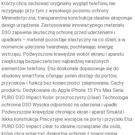
którzy chcą zachować oryginalny wygląd telefonu, nie
rezygnując przy tym z wysokiego poziomu ochrony.
Minimalistyczna, transparentna konstrukcja idealnie eksponuje
design urządzenia. Zastosowanie innowacyjnego materiału
D3O zapewnia skuteczną ochronę przed uderzeniami i
upadkami – materiał pozostaje elastyczny na co dzień, a w
momencie uderzenia twardnieje, pochłaniając energię
wstrząsu. Podwyższone krawędzie wokół ekranu i aparatu
zwiększają bezpieczeństwo najbardziej narażonych
elementów telefonu. Etui doskonale dopasowuje się do
obudowy smartfona, oferując pełen dostęp do portów,
przycisków i funkcji bez konieczności zdejmowania. Cechy
produktu: Dedykowane do Apple iPhone 15 Pro Max Seria:
PURO D3O Impact Kolor: przezroczysty (clear) Technologia
ochronna D3O Wysoka odporność na uderzenia i upadki
Podwyższone krawędzie chroniące ekran i aparat Smukła i
lekka konstrukcja Precyzyjne wycięcia na porty i przyciski Etui
PURO D3O Impact clear to idealne rozwiązanie dla osób,
które chcą połączyć dyskretną ochronę z nowoczesną