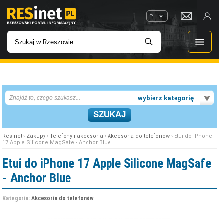
PL
WIADOMOŚCI
wybierz kategorię
INWESTYCJE
IMPREZY
Resinet
›
Zakupy
›
Telefony i akcesoria
›
Akcesoria do telefonów
› Etui do iPhone
17 Apple Silicone MagSafe - Anchor Blue
ROZRYWKA
Etui do iPhone 17 Apple Silicone MagSafe
- Anchor Blue
W KINACH
Kategoria:
Akcesoria do telefonów
GASTRONOMIA