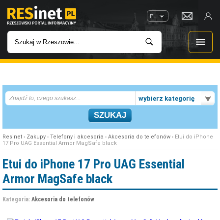
PL
WIADOMOŚCI
wybierz kategorię
INWESTYCJE
IMPREZY
Resinet
›
Zakupy
›
Telefony i akcesoria
›
Akcesoria do telefonów
› Etui do iPhone
17 Pro UAG Essential Armor MagSafe black
ROZRYWKA
Etui do iPhone 17 Pro UAG Essential
Armor MagSafe black
W KINACH
Kategoria:
Akcesoria do telefonów
GASTRONOMIA