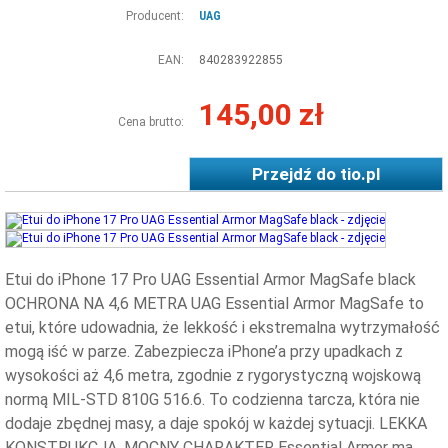
Producent:
UAG
EAN:
840283922855
145,00 zł
Cena brutto:
Przejdź do
tio.pl
Etui do iPhone 17 Pro UAG Essential Armor MagSafe black
OCHRONA NA 4,6 METRA UAG Essential Armor MagSafe to
etui, które udowadnia, że lekkość i ekstremalna wytrzymałość
mogą iść w parze. Zabezpiecza iPhone’a przy upadkach z
wysokości aż 4,6 metra, zgodnie z rygorystyczną wojskową
normą MIL-STD 810G 516.6. To codzienna tarcza, która nie
dodaje zbędnej masy, a daje spokój w każdej sytuacji. LEKKA
KONSTRUKCJA, MOCNY CHARAKTER Essential Armor ma