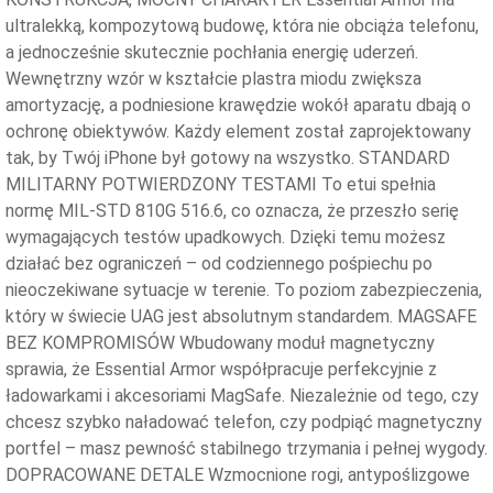
ultralekką, kompozytową budowę, która nie obciąża telefonu,
a jednocześnie skutecznie pochłania energię uderzeń.
Wewnętrzny wzór w kształcie plastra miodu zwiększa
amortyzację, a podniesione krawędzie wokół aparatu dbają o
ochronę obiektywów. Każdy element został zaprojektowany
tak, by Twój iPhone był gotowy na wszystko. STANDARD
MILITARNY POTWIERDZONY TESTAMI To etui spełnia
normę MIL-STD 810G 516.6, co oznacza, że przeszło serię
wymagających testów upadkowych. Dzięki temu możesz
działać bez ograniczeń – od codziennego pośpiechu po
nieoczekiwane sytuacje w terenie. To poziom zabezpieczenia,
który w świecie UAG jest absolutnym standardem. MAGSAFE
BEZ KOMPROMISÓW Wbudowany moduł magnetyczny
sprawia, że Essential Armor współpracuje perfekcyjnie z
ładowarkami i akcesoriami MagSafe. Niezależnie od tego, czy
chcesz szybko naładować telefon, czy podpiąć magnetyczny
portfel – masz pewność stabilnego trzymania i pełnej wygody.
DOPRACOWANE DETALE Wzmocnione rogi, antypoślizgowe