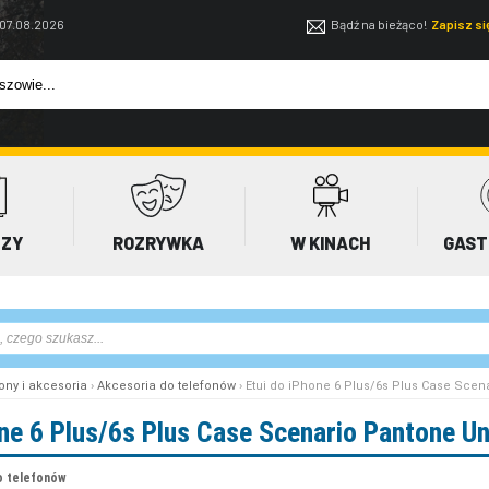
 07.08.2026
Bądź na bieżąco!
Zapisz s
EZY
ROZRYWKA
W KINACH
GAST
ony i akcesoria
›
Akcesoria do telefonów
› Etui do iPhone 6 Plus/6s Plus Case Scen
one 6 Plus/6s Plus Case Scenario Pantone Un
o telefonów