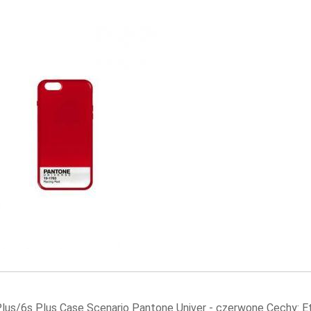
Plus/6s Plus Case Scenario Pantone Univer - czerwone Cechy: 