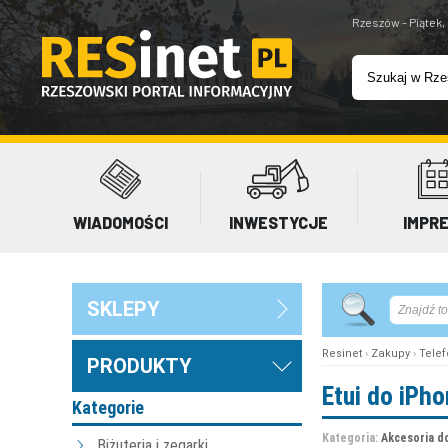
Rzeszów - Piątek,
WIADOMOŚCI
INWESTYCJE
IMPR
SKLEPY
Resinet
›
Zakupy
›
Telef
PRODUKTY
Etui do iPh
Kategorie
Kategoria:
Akcesoria d
Biżuteria i zegarki