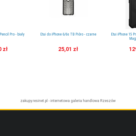
encil Pro - biały
Etui do iPhone 6/6s TB Pióro - czarne
Etui iPhone 15 P
Mag
0 zł
25,01 zł
12
zakupy.resinet.pl - internetowa galeria handlowa
Rzeszów