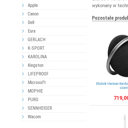
Apple
wykonany w techn
Canon
Pozostałe produ
Dell
Eura
GERLACH
K-SPORT
KAROLINA
Kingston
LIFEPROOF
Microsoft
Głośnik Harman Kardo
czarn
MOPHIE
719,0
PURO
SENNHEISER
Wacom