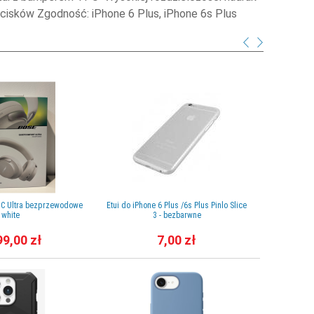
cisków Zgodność: iPhone 6 Plus, iPhone 6s Plus
QC Ultra bezprzewodowe
Etui do iPhone 6 Plus /6s Plus Pinlo Slice
Apple Et
white
3 - bezbarwne
Ma
99,00 zł
7,00 zł