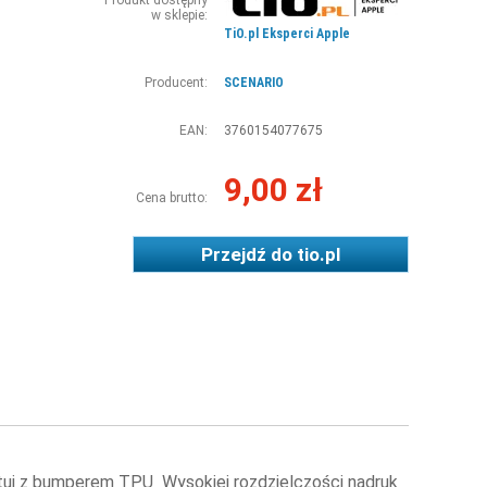
Produkt dostępny
w sklepie:
TiO.pl Eksperci Apple
Producent:
SCENARIO
EAN:
3760154077675
9,00 zł
Cena brutto:
Przejdź do
tio.pl
Etui z bumperem TPU Wysokiej rozdzielczości nadruk