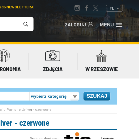
ię do NEWSLETTERA
PL
ZALOGUJ
MENU
RONOMIA
ZDJĘCIA
W RZESZOWIE
wybierz kategorię
ario Pantone Univer - czerwone
iver - czerwone