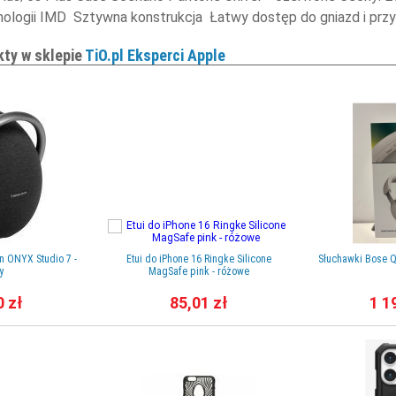
ologii IMD Sztywna konstrukcja Łatwy dostęp do gniazd i przy
kty w sklepie
TiO.pl Eksperci Apple
n ONYX Studio 7 -
Etui do iPhone 16 Ringke Silicone
Słuchawki Bose 
y
MagSafe pink - różowe
0 zł
85,01 zł
1 1