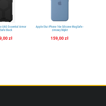
ro UAG Essential Armor
Apple Etui iPhone 16e Silicone MagSafe -
Etui do iPh
Safe black
zimowy błękit
9,00 zł
159,00 zł