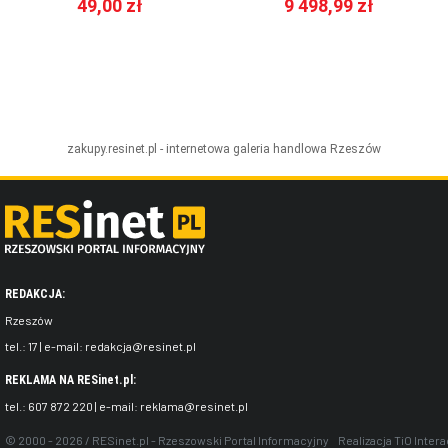
49,00 zł
9 498,99 zł
zakupy.resinet.pl - internetowa galeria handlowa
Rzeszów
REDAKCJA:
Rzeszów
tel.:
17
| e-mail:
redakcja@resinet.pl
REKLAMA NA RESinet.pl:
tel.:
607 872 220
| e-mail:
reklama@resinet.pl
© 2000 - 2026 / RESinet.pl - Rzeszowski Portal Informacyjny
Realizacja
TiO Intera