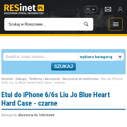
PL
WIADOMOŚCI
wybierz kategorię
INWESTYCJE
IMPREZY
Resinet
›
Zakupy
›
Telefony i akcesoria
›
Akcesoria do telefonów
› Etui do iPhone
6/6s Liu Jo Blue Heart Hard Case - czarne
ROZRYWKA
Etui do iPhone 6/6s Liu Jo Blue Heart
Hard Case - czarne
W KINACH
Kategoria:
Akcesoria do telefonów
GASTRONOMIA