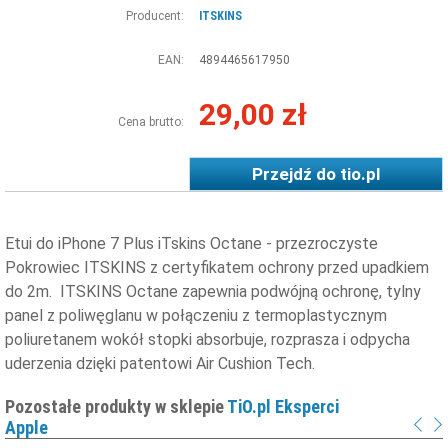
Producent:
ITSKINS
EAN:
4894465617950
29,00 zł
Cena brutto:
Przejdź do
tio.pl
Etui do iPhone 7 Plus iTskins Octane - przezroczyste
Pokrowiec ITSKINS z certyfikatem ochrony przed upadkiem
do 2m. ITSKINS Octane zapewnia podwójną ochronę, tylny
panel z poliwęglanu w połączeniu z termoplastycznym
poliuretanem wokół stopki absorbuje, rozprasza i odpycha
uderzenia dzięki patentowi Air Cushion Tech.
Pozostałe produkty w sklepie
TiO.pl Eksperci
Apple