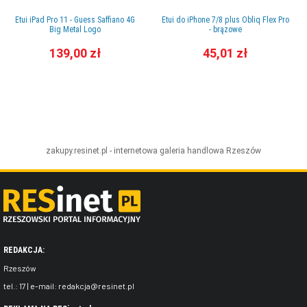
Etui iPad Pro 11 - Guess Saffiano 4G
Etui do iPhone 7/8 plus Obliq Flex Pro
Big Metal Logo
- brązowe
139,00 zł
45,01 zł
zakupy.resinet.pl - internetowa galeria handlowa
Rzeszów
REDAKCJA:
Rzeszów
tel.:
17
| e-mail:
redakcja@resinet.pl