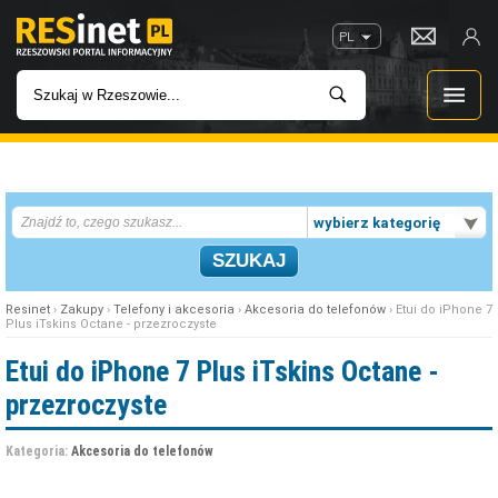
PL
WIADOMOŚCI
wybierz kategorię
INWESTYCJE
IMPREZY
Resinet
›
Zakupy
›
Telefony i akcesoria
›
Akcesoria do telefonów
› Etui do iPhone 7
Plus iTskins Octane - przezroczyste
ROZRYWKA
Etui do iPhone 7 Plus iTskins Octane -
przezroczyste
W KINACH
Kategoria:
Akcesoria do telefonów
GASTRONOMIA