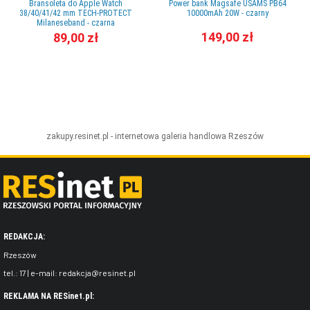
Bransoleta do Apple Watch
Power bank Magsafe USAMS PB64
38/40/41/42 mm TECH-PROTECT
10000mAh 20W - czarny
Milaneseband - czarna
149,00 zł
89,00 zł
zakupy.resinet.pl - internetowa galeria handlowa
Rzeszów
REDAKCJA:
Rzeszów
tel.:
17
| e-mail:
redakcja@resinet.pl
REKLAMA NA RESinet.pl: