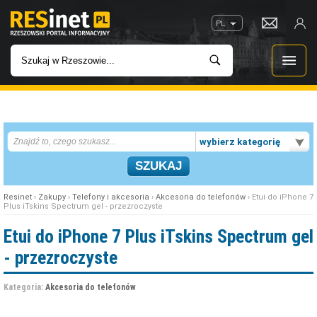
PL
WIADOMOŚCI
wybierz kategorię
INWESTYCJE
IMPREZY
Resinet
›
Zakupy
›
Telefony i akcesoria
›
Akcesoria do telefonów
› Etui do iPhone 7
Plus iTskins Spectrum gel - przezroczyste
ROZRYWKA
Etui do iPhone 7 Plus iTskins Spectrum gel
- przezroczyste
W KINACH
Kategoria:
Akcesoria do telefonów
GASTRONOMIA