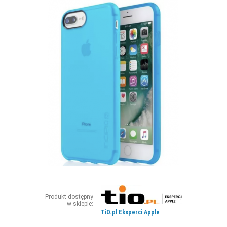
ZDJĘCIA
W RZESZOWIE
Produkt dostępny
w sklepie:
TiO.pl Eksperci Apple