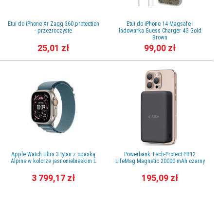
Etui do iPhone Xr Zagg 360 protection
Etui do iPhone 14 Magsafe i
- przezroczyste
ładowarka Guess Charger 4G Gold
Brown
25,01 zł
99,00 zł
Apple Watch Ultra 3 tytan z opaską
Powerbank Tech-Protect PB12
Alpine w kolorze jasnoniebieskim L
LifeMag Magnetic 20000 mAh czarny
3 799,17 zł
195,09 zł