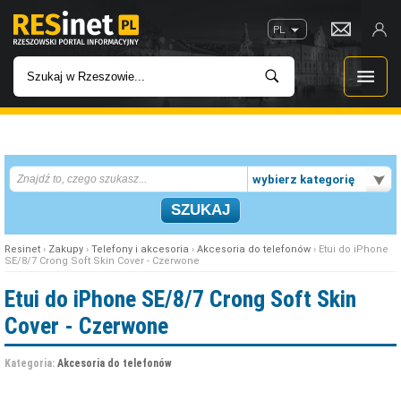
PL
WIADOMOŚCI
wybierz kategorię
INWESTYCJE
IMPREZY
Resinet
›
Zakupy
›
Telefony i akcesoria
›
Akcesoria do telefonów
› Etui do iPhone
SE/8/7 Crong Soft Skin Cover - Czerwone
ROZRYWKA
Etui do iPhone SE/8/7 Crong Soft Skin
Cover - Czerwone
W KINACH
Kategoria:
Akcesoria do telefonów
GASTRONOMIA