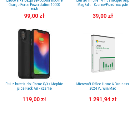
Ładowarka bezprzewodowa Mophie
Etui do iPhone 14 Plus Incipio Grip
Charge Force Powerstation 10000
MagSafe - Czarne/Przeźroczyste
mAh
99,00 zł
39,00 zł
Etui z baterią do iPhone X/Xs Mophie
Microsoft Office Home & Business
juice Pack Air - czarne
2024 PL Win/Mac
119,00 zł
1 291,94 zł