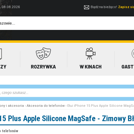
, 08.08.2026
Bądź na bieżąco!
Zapisz s
EZY
ROZRYWKA
W KINACH
GAST
ony i akcesoria
›
Akcesoria do telefonów
› Etui iPhone 15 Plus Apple Silicone MagSa
 15 Plus Apple Silicone MagSafe - Zimowy Bł
o telefonów