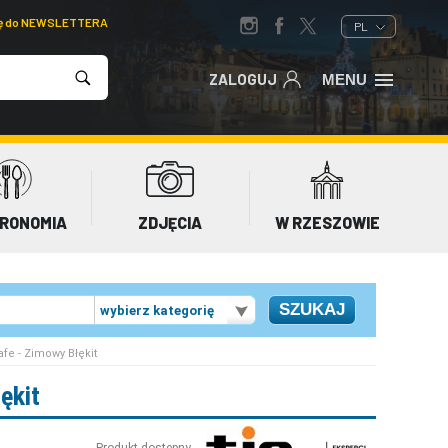
ię do NEWSLETTERA
PL
ZALOGUJ
MENU
RONOMIA
ZDJĘCIA
W RZESZOWIE
wybierz kategorię
fe - Zimowy Błękit
ękit