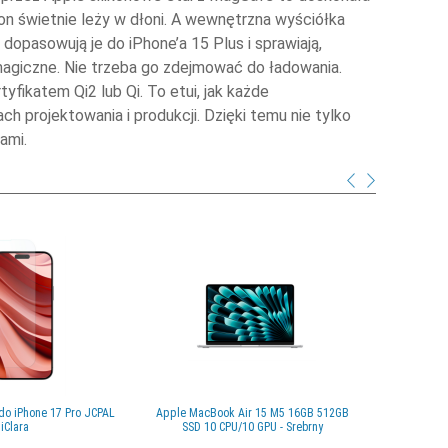
efon świetnie leży w dłoni. A wewnętrzna wyściółka
opasowują je do iPhone’a 15 Plus i sprawiają,
agiczne. Nie trzeba go zdejmować do ładowania.
fikatem Qi2 lub Qi. To etui, jak każde
 projektowania i produkcji. Dzięki temu nie tylko
ami.
do iPhone 17 Pro JCPAL
Apple MacBook Air 15 M5 16GB 512GB
Etui do 
iClara
SSD 10 CPU/10 GPU - Srebrny
Scenario