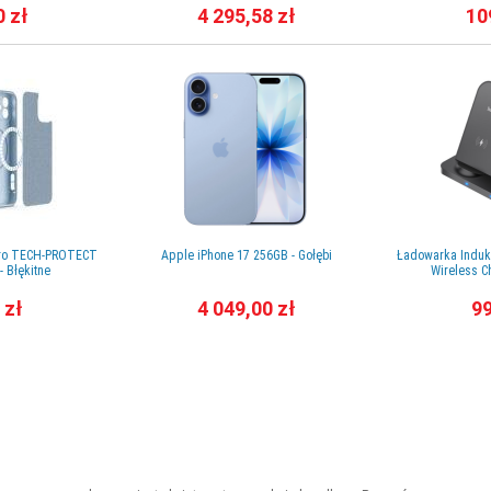
0 zł
4 295,58 zł
10
 Pro TECH-PROTECT
Apple iPhone 17 256GB - Gołębi
Ładowarka Induk
- Błękitne
Wireless C
 zł
4 049,00 zł
99