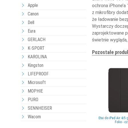
Apple
ochrona iPhone’a 1
z mikrofibry doda
Canon
że ładowanie bez
Dell
Wystarczy doczepi
Eura
zaprojektowane pr
GERLACH
świetnie wygląda, 
K-SPORT
Pozostałe produ
KAROLINA
Kingston
LIFEPROOF
Microsoft
MOPHIE
PURO
SENNHEISER
Wacom
Etui do iPad Air 4/5
Folio - c