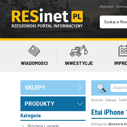
Rzeszów - Sobota
WIADOMOŚCI
INWESTYCJE
IMPR
SKLEPY
Resinet
›
Zakupy
›
Telef
PRODUKTY
Etui iPhone
Kategorie
Kategoria:
Akcesoria d
Biżuteria i zegarki