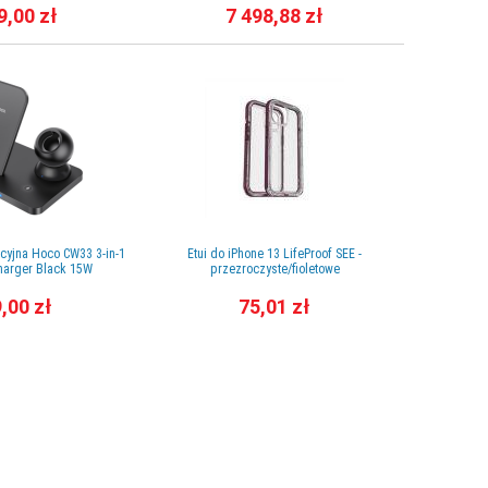
9,00 zł
7 498,88 zł
cyjna Hoco CW33 3-in-1
Etui do iPhone 13 LifeProof SEE -
Etui do iP
harger Black 15W
przezroczyste/fioletowe
,00 zł
75,01 zł