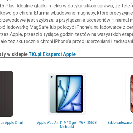
5 Plus. Idealnie gładki, miękki w dotyku silikon sprawia, że tel
tkowo go chroni. Etui ma wbudowane magnesy, które precyzyjnie d
przewodowe jest szybsze, a przyłączanie akcesoriów – niemal m
ć ładowarkę MagSafe lub położyć iPhone’a na ładowarce z certy
zez Apple, przeszło tysiące godzin testów na wszystkich etapach
ale też skutecznie chroni iPhone’a przed uderzeniami i zadrapani
kty w sklepie
TiO.pl Eksperci Apple
 gen Apple Smart
Apple iPad Air 11 M4 8 gen. Wi-Fi 256GB
Szkło hartowane 
zarne
Niebieski