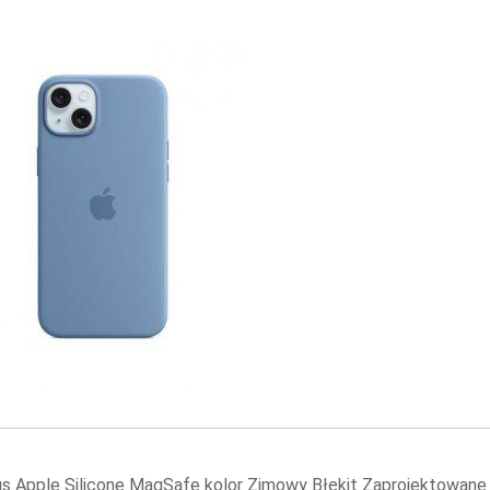
us Apple Silicone MagSafe kolor Zimowy Błękit Zaprojektowane