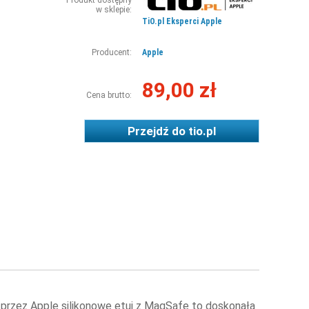
Produkt dostępny
w sklepie:
TiO.pl Eksperci Apple
Producent:
Apple
89,00 zł
Cena brutto:
Przejdź do
tio.pl
 przez Apple silikonowe etui z MagSafe to doskonała