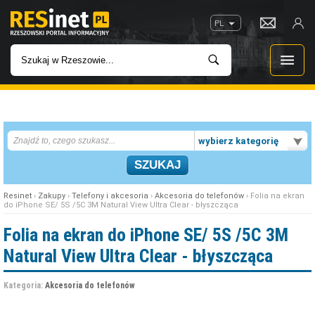
PL
WIADOMOŚCI
wybierz kategorię
INWESTYCJE
IMPREZY
Resinet
›
Zakupy
›
Telefony i akcesoria
›
Akcesoria do telefonów
› Folia na ekran
do iPhone SE/ 5S /5C 3M Natural View Ultra Clear - błyszcząca
ROZRYWKA
Folia na ekran do iPhone SE/ 5S /5C 3M
Natural View Ultra Clear - błyszcząca
W KINACH
Kategoria:
Akcesoria do telefonów
GASTRONOMIA