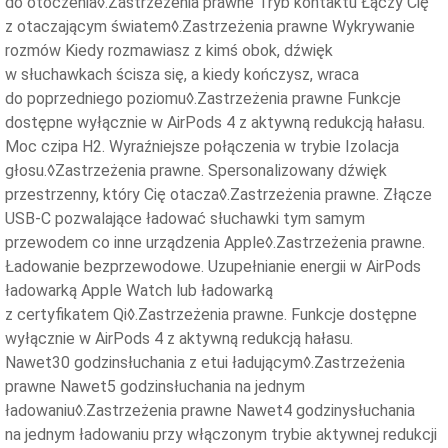
do otoczenia◊.Zastrzeżenia prawne Tryb kontaktu Łączy Cię
z otaczającym światem◊.Zastrzeżenia prawne Wykrywanie
rozmów Kiedy rozmawiasz z kimś obok, dźwięk
w słuchawkach ścisza się, a kiedy kończysz, wraca
do poprzedniego poziomu◊.Zastrzeżenia prawne Funkcje
dostępne wyłącznie w AirPods 4 z aktywną redukcją hałasu.
Moc czipa H2. Wyraźniejsze połączenia w trybie Izolacja
głosu.◊Zastrzeżenia prawne. Spersonalizowany dźwięk
przestrzenny, który Cię otacza◊.Zastrzeżenia prawne. Złącze
USB‑C pozwalające ładować słuchawki tym samym
przewodem co inne urządzenia Apple◊.Zastrzeżenia prawne.
Ładowanie bezprzewodowe. Uzupełnianie energii w AirPods
ładowarką Apple Watch lub ładowarką
z certyfikatem Qi◊.Zastrzeżenia prawne. Funkcje dostępne
wyłącznie w AirPods 4 z aktywną redukcją hałasu.
Nawet30 godzinsłuchania z etui ładującym◊.Zastrzeżenia
prawne Nawet5 godzinsłuchania na jednym
ładowaniu◊.Zastrzeżenia prawne Nawet4 godzinysłuchania
na jednym ładowaniu przy włączonym trybie aktywnej redukcji