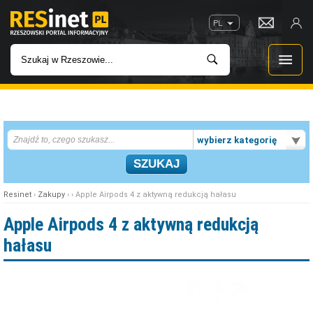
PL
WIADOMOŚCI
wybierz kategorię
INWESTYCJE
IMPREZY
Resinet
›
Zakupy
› › Apple Airpods 4 z aktywną redukcją hałasu
ROZRYWKA
Apple Airpods 4 z aktywną redukcją
hałasu
W KINACH
GASTRONOMIA