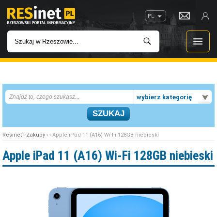
PL
WIADOMOŚCI
wybierz kategorię
INWESTYCJE
IMPREZY
Resinet
›
Zakupy
› › Apple iPad 11 (A16) Wi-Fi 128GB niebieski
ROZRYWKA
Apple iPad 11 (A16) Wi-Fi 128GB niebieski
W KINACH
GASTRONOMIA