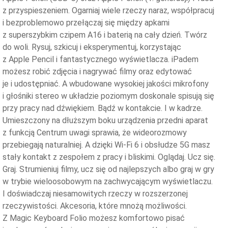
z przyspieszeniem. Ogarniaj wiele rzeczy naraz, współpracuj
i bezproblemowo przełączaj się między apkami
z superszybkim czipem A16 i baterią na cały dzień. Twórz
do woli. Rysuj, szkicuj i eksperymentuj, korzystając
z Apple Pencil i fantastycznego wyświetlacza. iPadem
możesz robić zdjęcia i nagrywać filmy oraz edytować
je i udostępniać. A wbudowane wysokiej jakości mikrofony
i głośniki stereo w układzie poziomym doskonale spisują się
przy pracy nad dźwiękiem. Bądź w kontakcie. I w kadrze.
Umieszczony na dłuższym boku urządzenia przedni aparat
z funkcją Centrum uwagi sprawia, że wideorozmowy
przebiegają naturalniej. A dzięki Wi‑Fi 6 i obsłudze 5G masz
stały kontakt z zespołem z pracy i bliskimi. Oglądaj. Ucz się.
Graj. Strumieniuj filmy, ucz się od najlepszych albo graj w gry
w trybie wieloosobowym na zachwycającym wyświetlaczu.
I doświadczaj niesamowitych rzeczy w rozszerzonej
rzeczywistości. Akcesoria, które mnożą możliwości.
Z Magic Keyboard Folio możesz komfortowo pisać