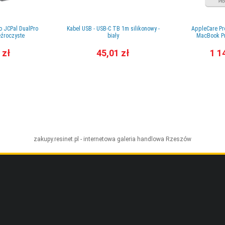
ro JCPal DualPro
Kabel USB - USB-C TB 1m silikonowy -
AppleCare Pro
eźroczyste
biały
MacBook P
 zł
45,01 zł
1 1
zakupy.resinet.pl - internetowa galeria handlowa
Rzeszów