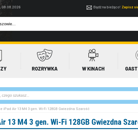
, 08.08.2026
Bądź na bieżąco!
Zapisz s
EZY
ROZRYWKA
W KINACH
GAST
ple iPad Air 13 M4 3 gen. Wi-Fi 128GB Gwiezdna Szarość
Air 13 M4 3 gen. Wi-Fi 128GB Gwiezdna Sza