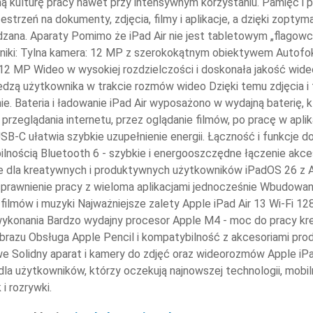
ną kulturę pracy nawet przy intensywnym korzystaniu. Pamięć 
estrzeń na dokumenty, zdjęcia, filmy i aplikacje, a dzięki zop
zana. Aparaty Pomimo że iPad Air nie jest tabletowym „flagow
yniki: Tylna kamera: 12 MP z szerokokątnym obiektywem Autofo
12 MP Wideo w wysokiej rozdzielczości i doskonała jakość wid
edzą użytkownika w trakcie rozmów wideo Dzięki temu zdjęcia i
źnie. Bateria i ładowanie iPad Air wyposażono w wydajną baterię
przeglądania internetu, przez oglądanie filmów, po pracę w aplik
SB-C ułatwia szybkie uzupełnienie energii. Łączność i funkcje 
bilnością Bluetooth 6 - szybkie i energooszczędne łączenie akce
e dla kreatywnych i produktywnych użytkowników iPadOS 26 z App
usprawnienie pracy z wieloma aplikacjami jednocześnie Wbudowane
 filmów i muzyki Najważniejsze zalety Apple iPad Air 13 Wi-Fi 1
 wykonania Bardzo wydajny procesor Apple M4 - moc do pracy kr
obrazu Obsługa Apple Pencil i kompatybilność z akcesoriami p
 Solidny aparat i kamery do zdjęć oraz wideorozmów Apple iPad
la użytkowników, którzy oczekują najnowszej technologii, mobil
 i rozrywki.