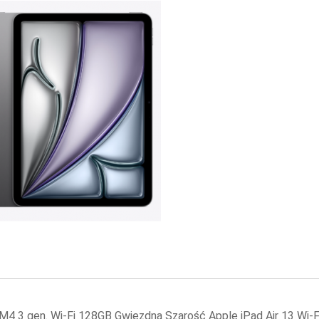
 M4 3 gen. Wi-Fi 128GB Gwiezdna Szarość Apple iPad Air 13 Wi-