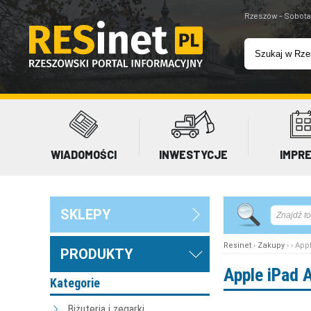
Rzeszów - Sobota
WIADOMOŚCI
INWESTYCJE
IMPR
SKLEPY
Resinet
›
Zakupy
› › Ap
PRODUKTY
Apple iPad 
Kategorie
Biżuteria i zegarki