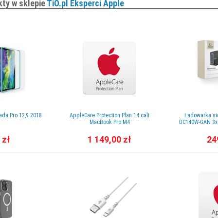
kty w sklepie
TiO.pl Eksperci Apple
ada Pro 12,9 2018
AppleCare Protection Plan 14 cali
Ładowarka si
MacBook Pro M4
DC140W-GAN 3x
 zł
1 149,00 zł
24