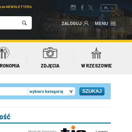
ię do NEWSLETTERA
PL
ZALOGUJ
MENU
RONOMIA
ZDJĘCIA
W RZESZOWIE
wybierz kategorię
rość