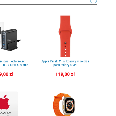
eciowa Tech-Protect
Apple Pasek 41 silikonowy w kolorze
Apple Pa
USB-C 2xUSB-A czarna
pomarańczy S/M/L
kolor
9,00 zł
119,00 zł