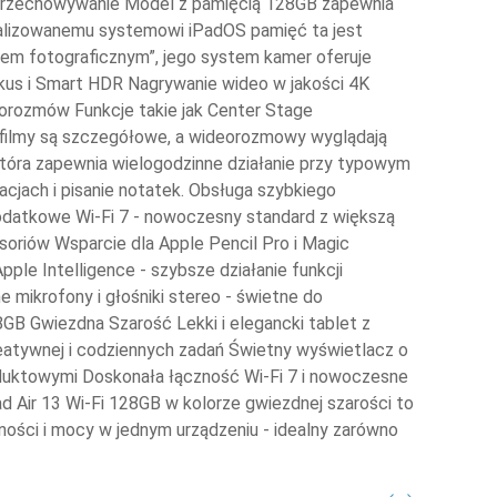
i przechowywanie Model z pamięcią 128GB zapewnia
tymalizowanemu systemowi iPadOS pamięć ta jest
cem fotograficznym”, jego system kamer oferuje
kus i Smart HDR Nagrywanie wideo w jakości 4K
eorozmów Funkcje takie jak Center Stage
 filmy są szczegółowe, a wideorozmowy wyglądają
, która zapewnia wielogodzinne działanie przy typowym
acjach i pisanie notatek. Obsługa szybkiego
dodatkowe Wi-Fi 7 - nowoczesny standard z większą
soriów Wsparcie dla Apple Pencil Pro i Magic
le Intelligence - szybsze działanie funkcji
 mikrofony i głośniki stereo - świetne do
28GB Gwiezdna Szarość Lekki i elegancki tablet z
eatywnej i codziennych zadań Świetny wyświetlacz o
roduktowymi Doskonała łączność Wi-Fi 7 i nowoczesne
 Air 13 Wi-Fi 128GB w kolorze gwiezdnej szarości to
ności i mocy w jednym urządzeniu - idealny zarówno