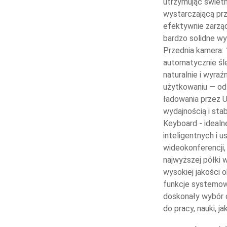
utrzymując świet
wystarczającą prz
efektywnie zarząd
bardzo solidne w
Przednia kamera: 
automatycznie śl
naturalnie i wyra
użytkowaniu — od 
ładowania przez U
wydajnością i sta
Keyboard - idealn
inteligentnych i 
wideokonferencji,
najwyższej półki
wysokiej jakości 
funkcje systemowe
doskonały wybór d
do pracy, nauki, jak