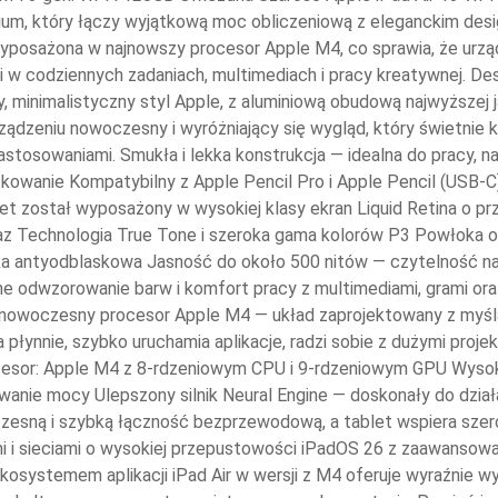
ium, który łączy wyjątkową moc obliczeniową z eleganckim desi
wyposażona w najnowszy procesor Apple M4, co sprawia, że urząd
 w codziennych zadaniach, multimediach i pracy kreatywnej. Desi
, minimalistyczny styl Apple, z aluminiową obudową najwyższej 
rządzeniu nowoczesny i wyróżniający się wygląd, który świetnie 
astosowaniami. Smukła i lekka konstrukcja — idealna do pracy, 
tkowanie Kompatybilny z Apple Pencil Pro i Apple Pencil (USB-
t został wyposażony w wysokiej klasy ekran Liquid Retina o prze
z Technologia True Tone i szeroka gama kolorów P3 Powłoka o
oka antyodblaskowa Jasność do około 500 nitów — czytelność n
ne odwzorowanie barw i komfort pracy z multimediami, grami oraz
 nowoczesny procesor Apple M4 — układ zaprojektowany z myślą
 płynnie, szybko uruchamia aplikacje, radzi sobie z dużymi proje
ocesor: Apple M4 z 8-rdzeniowym CPU i 9-rdzeniowym GPU Wysok
anie mocy Ulepszony silnik Neural Engine — doskonały do dział
zesną i szybką łączność bezprzewodową, a tablet wspiera szer
i sieciami o wysokiej przepustowości iPadOS 26 z zaawansowan
osystemem aplikacji iPad Air w wersji z M4 oferuje wyraźnie wy