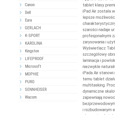
Canon
tablet klasy prem
iPad Air została 
Dell
lepsze możliwości
Eura
charakterystyczny
GERLACH
szarości nadaje u
K-SPORT
profesjonalnymi z
zarysowania i uży
KAROLINA
Wyświetlacz Table
Kingston
szczegółowy obra
LIFEPROOF
laminacja i powł
Microsoft
niezwykle natural
iPada Air stanowi
MOPHIE
temu tablet działa
PURO
multitasking. Pr
SENNHEISER
dynamiczne skalow
Wacom
zapewniają nowoc
bezprzewodowymi 
i rozbudowanym ek