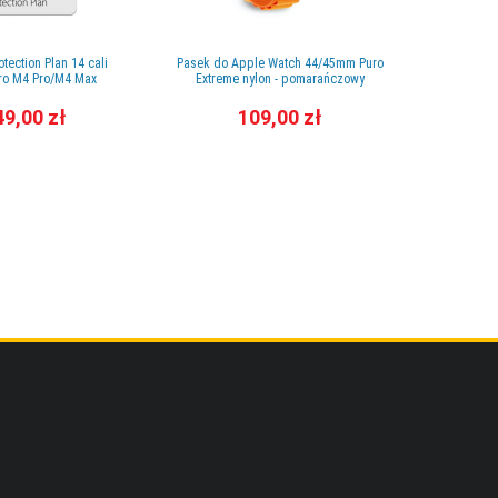
tection Plan 14 cali
Pasek do Apple Watch 44/45mm Puro
Etui do iPhon
ro M4 Pro/M4 Max
Extreme nylon - pomarańczowy
49,00 zł
109,00 zł