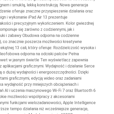
gnem i smukłą, lekką konstrukcją. Nowa generacja
zenie oferuje znaczne przyspieszenie działania oraz
gn i wykonanie iPad Air 13 prezentuje
jakości i precyzyjnym wykończeniem. Kolor gwiezdnej
komponuje się zarówno z codziennymi, jak i
nauki i zabawy Obudowa odporna na codzienne
C), co znacznie poszerza możliwości kreatywne
kątnej 13 cali, który oferuje: Rozdzielczość wysoka i
leofobowa odporna na odciski palców Pełna
awet w jasnym świetle Ten wyświetlacz zapewnia
 aplikacjami graficznymi. Wydajność i działanie Serce
 o dużej wydajności i energooszczędności. Dzięki
ktami graficznymi, edycją wideo oraz zadaniami
a wydajność przy mniejszych obciążeniach i
ań AI i uczenia maszynowego Wi-Fi 7 oraz Bluetooth 6
okie możliwości współpracy z akcesoriami
ymi funkcjami wielozadaniowości, Apple Intelligence
ższe tempo działania niż wcześniejsze generacje,