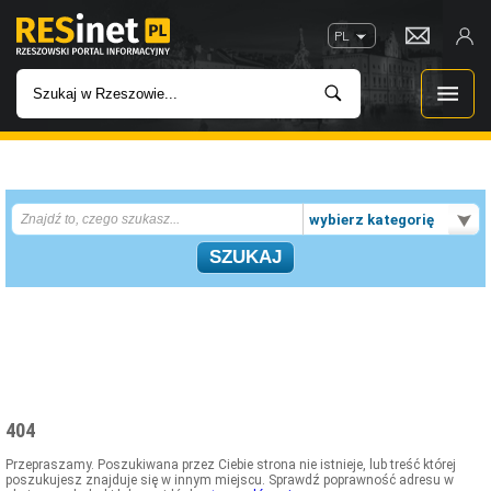
PL
WIADOMOŚCI
wybierz kategorię
INWESTYCJE
IMPREZY
ROZRYWKA
W KINACH
404
GASTRONOMIA
Przepraszamy. Poszukiwana przez Ciebie strona nie istnieje, lub treść której
poszukujesz znajduje się w innym miejscu. Sprawdź poprawność adresu w