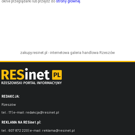
oknie przeglądarki lub przejdź do
strony głównej
.
ZDJĘCIA
W RZESZOWIE
zakupy.resinet.pl - internetowa galeria handlowa
Rzeszów
REDAKCJA:
Rzeszów
tel.:
17
| e-mail:
redakcja@resinet.pl
REKLAMA NA RESinet.pl:
tel.:
607 872 220
| e-mail:
reklama@resinet.pl