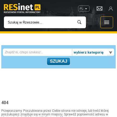
PL
WIADOMOŚCI
wybierz kategorię
INWESTYCJE
IMPREZY
ROZRYWKA
W KINACH
404
GASTRONOMIA
Przepraszamy. Poszukiwana przez Ciebie strona nie istnieje, lub treść której
poszukujesz znajduje się w innym miejscu. Sprawdź poprawność adresu w