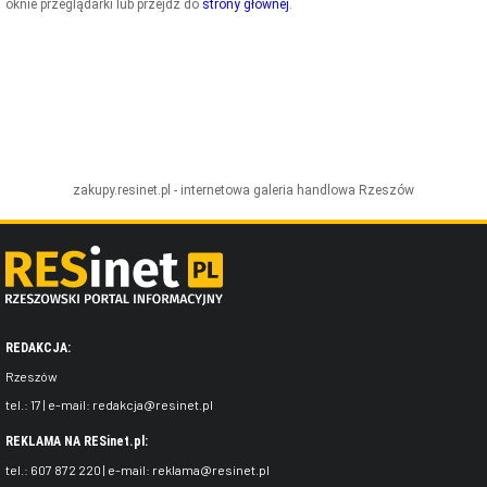
oknie przeglądarki lub przejdź do
strony głównej
.
ZDJĘCIA
W RZESZOWIE
zakupy.resinet.pl - internetowa galeria handlowa
Rzeszów
REDAKCJA:
Rzeszów
tel.:
17
| e-mail:
redakcja@resinet.pl
REKLAMA NA RESinet.pl:
tel.:
607 872 220
| e-mail:
reklama@resinet.pl