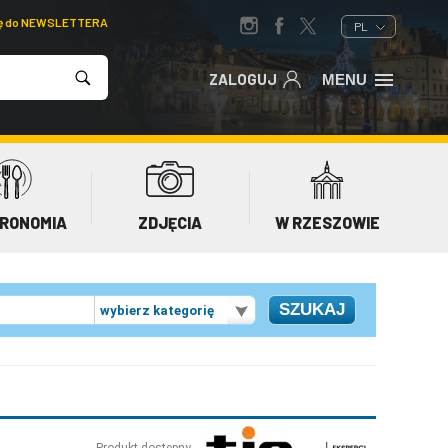
ię do NEWSLETTERA
PL
ZALOGUJ
MENU
RONOMIA
ZDJĘCIA
W RZESZOWIE
wybierz kategorię