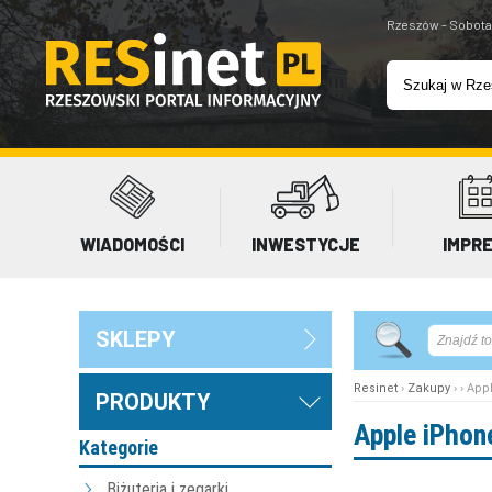
Rzeszów - Sobota
WIADOMOŚCI
INWESTYCJE
IMPR
SKLEPY
Resinet
›
Zakupy
› › Ap
PRODUKTY
Apple iPhon
Kategorie
Biżuteria i zegarki