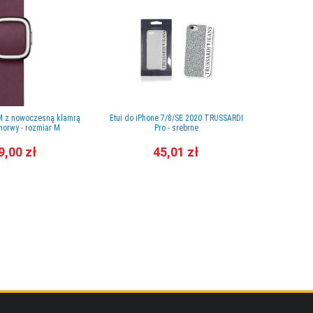
M z nowoczesną klamrą
Etui do iPhone 7/8/SE 2020 TRUSSARDI
Etui do iP
morwy - rozmiar M
Pro - srebrne
Mag
9,00 zł
45,01 zł