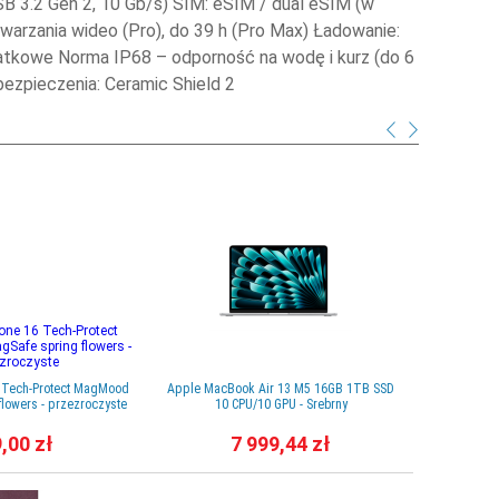
SB 3.2 Gen 2, 10 Gb/s) SIM: eSIM / dual eSIM (w
twarzania wideo (Pro), do 39 h (Pro Max) Ładowanie:
datkowe Norma IP68 – odporność na wodę i kurz (do 6
ss Zabezpieczenia: Ceramic Shield 2
6 Tech-Protect MagMood
Apple MacBook Air 13 M5 16GB 1TB SSD
Etui do iPad
lowers - przezroczyste
10 CPU/10 GPU - Srebrny
,00 zł
7 999,44 zł