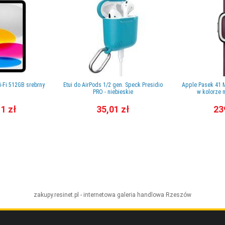
i-Fi 512GB srebrny
Etui do AirPods 1/2 gen. Speck Presidio
Apple Pasek 41 
PRO - niebieskie
w kolorze 
11 zł
35,01 zł
23
zakupy.resinet.pl - internetowa galeria handlowa
Rzeszów