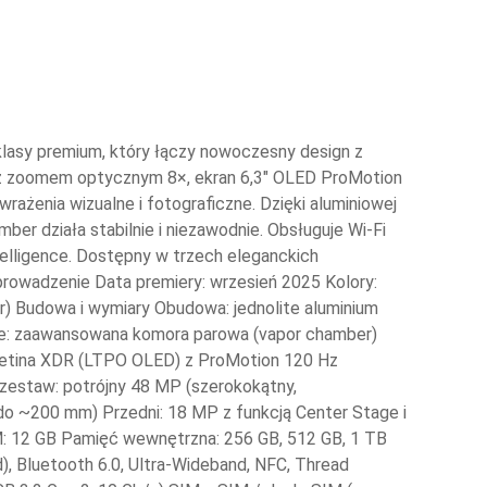
lasy premium, który łączy nowoczesny design z
z zoomem optycznym 8×, ekran 6,3″ OLED ProMotion
ażenia wizualne i fotograficzne. Dzięki aluminiowej
ber działa stabilnie i niezawodnie. Obsługuje Wi-Fi
elligence. Dostępny w trzech eleganckich
prowadzenie Data premiery: wrzesień 2025 Kolory:
r) Budowa i wymiary Obudowa: jednolite aluminium
enie: zaawansowana komora parowa (vapor chamber)
 Retina XDR (LTPO OLED) z ProMotion 120 Hz
 zestaw: potrójny 48 MP (szerokokątny,
do ~200 mm) Przedni: 18 MP z funkcją Center Stage i
M: 12 GB Pamięć wewnętrzna: 256 GB, 512 GB, 1 TB
d), Bluetooth 6.0, Ultra-Wideband, NFC, Thread