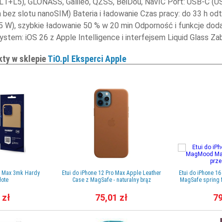
(L1+L5), GLONASS, Galileo, QZSS, BeiDou, NavIC Port: USB-C (U
 bez slotu nanoSIM) Bateria i ładowanie Czas pracy: do 33 h od
5 W), szybkie ładowanie 50 % w 20 min Odporność i funkcje do
System: iOS 26 z Apple Intelligence i interfejsem Liquid Gla
kty w sklepie
TiO.pl Eksperci Apple
ro Max 3mk Hardy
Etui do iPhone 12 Pro Max Apple Leather
Etui do iPhone 1
łote
Case z MagSafe - naturalny brąz
MagSafe spring f
 zł
75,01 zł
79