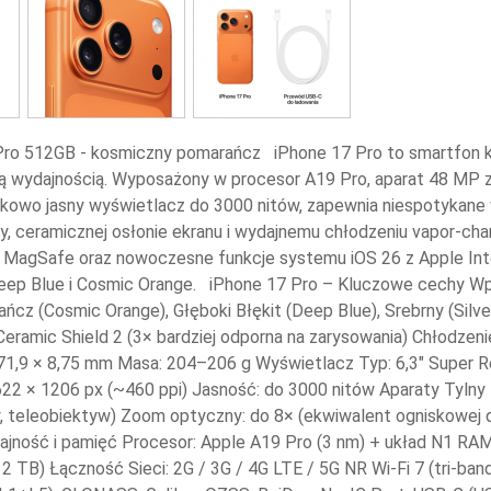
Pro 512GB - kosmiczny pomarańcz iPhone 17 Pro to smartfon k
wydajnością. Wyposażony w procesor A19 Pro, aparat 48 MP 
kowo jasny wyświetlacz do 3000 nitów, zapewnia niespotykane wr
dy, ceramicznej osłonie ekranu i wydajnemu chłodzeniu vapor-cham
, MagSafe oraz nowoczesne funkcje systemu iOS 26 z Apple Int
 Deep Blue i Cosmic Orange. iPhone 17 Pro – Kluczowe cechy W
cz (Cosmic Orange), Głęboki Błękit (Deep Blue), Srebrny (Silve
Ceramic Shield 2 (3× bardziej odporna na zarysowania) Chłodz
 71,9 × 8,75 mm Masa: 204–206 g Wyświetlacz Typ: 6,3″ Super
22 × 1206 px (~460 ppi) Jasność: do 3000 nitów Aparaty Tylny
, teleobiektyw) Zoom optyczny: do 8× (ekwiwalent ogniskowej 
ajność i pamięć Procesor: Apple A19 Pro (3 nm) + układ N1 RA
2 TB) Łączność Sieci: 2G / 3G / 4G LTE / 5G NR Wi-Fi 7 (tri-ban