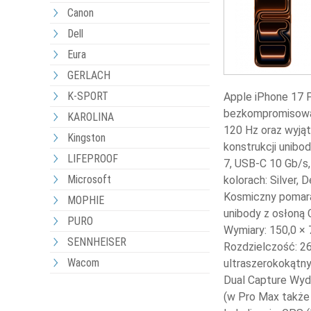
Canon
Dell
Eura
GERLACH
K-SPORT
Apple iPhone 17 
bezkompromisową 
KAROLINA
120 Hz oraz wyjąt
Kingston
konstrukcji unibo
LIFEPROOF
7, USB-C 10 Gb/s
Microsoft
kolorach: Silver,
Kosmiczny pomarań
MOPHIE
unibody z osłoną 
PURO
Wymiary: 150,0 ×
SENNHEISER
Rozdzielczość: 26
Wacom
ultraszerokokątny
Dual Capture Wyd
(w Pro Max także 