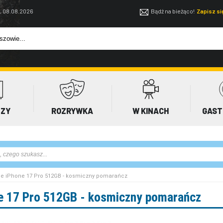
, 08.08.2026
Bądź na bieżąco!
Zapisz s
EZY
ROZRYWKA
W KINACH
GAST
ple iPhone 17 Pro 512GB - kosmiczny pomarańcz
e 17 Pro 512GB - kosmiczny pomarańcz