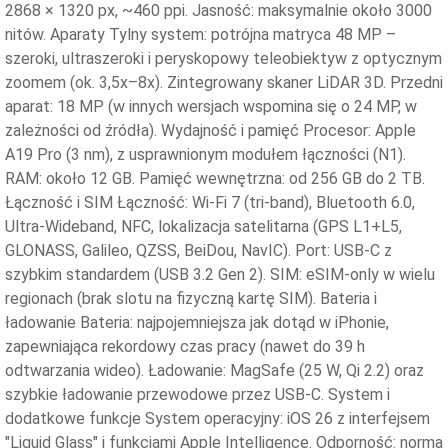
2868 × 1320 px, ~460 ppi. Jasność: maksymalnie około 3000
nitów. Aparaty Tylny system: potrójna matryca 48 MP –
szeroki, ultraszeroki i peryskopowy teleobiektyw z optycznym
zoomem (ok. 3,5x–8x). Zintegrowany skaner LiDAR 3D. Przedni
aparat: 18 MP (w innych wersjach wspomina się o 24 MP, w
zależności od źródła). Wydajność i pamięć Procesor: Apple
A19 Pro (3 nm), z usprawnionym modułem łączności (N1).
RAM: około 12 GB. Pamięć wewnętrzna: od 256 GB do 2 TB.
Łączność i SIM Łączność: Wi-Fi 7 (tri-band), Bluetooth 6.0,
Ultra-Wideband, NFC, lokalizacja satelitarna (GPS L1+L5,
GLONASS, Galileo, QZSS, BeiDou, NavIC). Port: USB-C z
szybkim standardem (USB 3.2 Gen 2). SIM: eSIM-only w wielu
regionach (brak slotu na fizyczną kartę SIM). Bateria i
ładowanie Bateria: najpojemniejsza jak dotąd w iPhonie,
zapewniająca rekordowy czas pracy (nawet do 39 h
odtwarzania wideo). Ładowanie: MagSafe (25 W, Qi 2.2) oraz
szybkie ładowanie przewodowe przez USB-C. System i
dodatkowe funkcje System operacyjny: iOS 26 z interfejsem
"Liquid Glass" i funkcjami Apple Intelligence. Odporność: norma