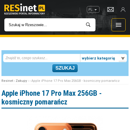
PL
WIADOMOŚCI
wybierz kategorię
INWESTYCJE
IMPREZY
Resinet
›
Zakupy
› › Apple iPhone 17 Pro Max 256GB - kosmiczny pomarańcz
ROZRYWKA
Apple iPhone 17 Pro Max 256GB -
kosmiczny pomarańcz
W KINACH
GASTRONOMIA