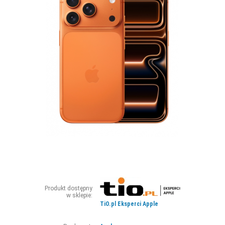
ZDJĘCIA
W RZESZOWIE
Produkt dostępny
w sklepie:
TiO.pl Eksperci Apple