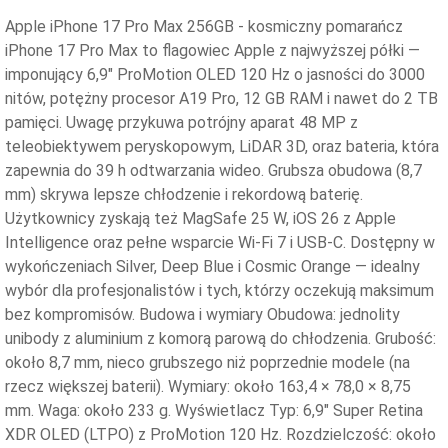
Apple iPhone 17 Pro Max 256GB - kosmiczny pomarańcz
iPhone 17 Pro Max to flagowiec Apple z najwyższej półki —
imponujący 6,9″ ProMotion OLED 120 Hz o jasności do 3000
nitów, potężny procesor A19 Pro, 12 GB RAM i nawet do 2 TB
pamięci. Uwagę przykuwa potrójny aparat 48 MP z
teleobiektywem peryskopowym, LiDAR 3D, oraz bateria, która
zapewnia do 39 h odtwarzania wideo. Grubsza obudowa (8,7
mm) skrywa lepsze chłodzenie i rekordową baterię.
Użytkownicy zyskają też MagSafe 25 W, iOS 26 z Apple
Intelligence oraz pełne wsparcie Wi-Fi 7 i USB-C. Dostępny w
wykończeniach Silver, Deep Blue i Cosmic Orange — idealny
wybór dla profesjonalistów i tych, którzy oczekują maksimum
bez kompromisów. Budowa i wymiary Obudowa: jednolity
unibody z aluminium z komorą parową do chłodzenia. Grubość:
około 8,7 mm, nieco grubszego niż poprzednie modele (na
rzecz większej baterii). Wymiary: około 163,4 × 78,0 × 8,75
mm. Waga: około 233 g. Wyświetlacz Typ: 6,9″ Super Retina
XDR OLED (LTPO) z ProMotion 120 Hz. Rozdzielczość: około