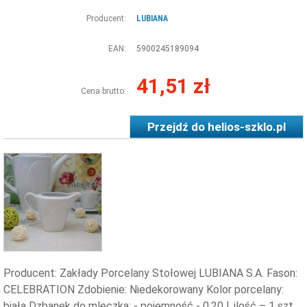
Producent:
LUBIANA
EAN:
5900245189094
41,51 zł
Cena brutto:
Przejdź do
helios-szklo.pl
Producent: Zakłady Porcelany Stołowej LUBIANA S.A. Fason:
CELEBRATION Zdobienie: Niedekorowany Kolor porcelany:
biała Dzbanek do mleczka: - pojemność - 0,20 l, ilość – 1 szt.