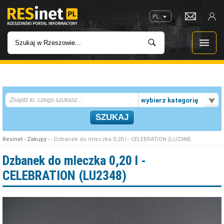
PL
WIADOMOŚCI
wybierz kategorię
INWESTYCJE
IMPREZY
Resinet
›
Zakupy
› › Dzbanek do mleczka 0,20 l - CELEBRATION (LU2348)
ROZRYWKA
Dzbanek do mleczka 0,20 l -
CELEBRATION (LU2348)
W KINACH
GASTRONOMIA