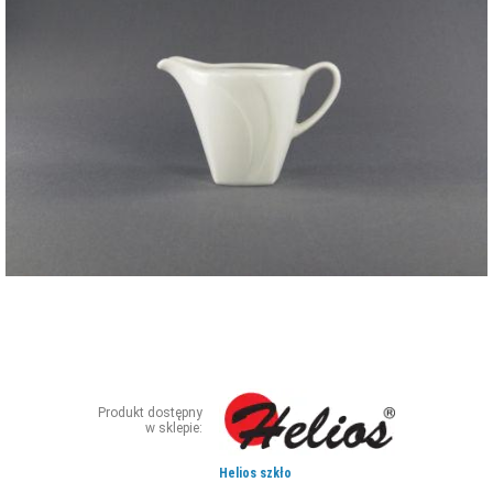
ZDJĘCIA
W RZESZOWIE
Produkt dostępny
w sklepie:
Helios szkło