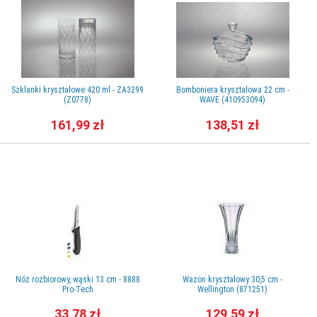
Szklanki kryształowe 420 ml - ZA3299
Bomboniera kryształowa 22 cm -
(Z0778)
WAVE (410953094)
161,99 zł
138,51 zł
Nóż rozbiorowy, wąski 13 cm - 8888
Wazon kryształowy 30,5 cm -
Pro-Tech
Wellington (871251)
33,78 zł
129,59 zł