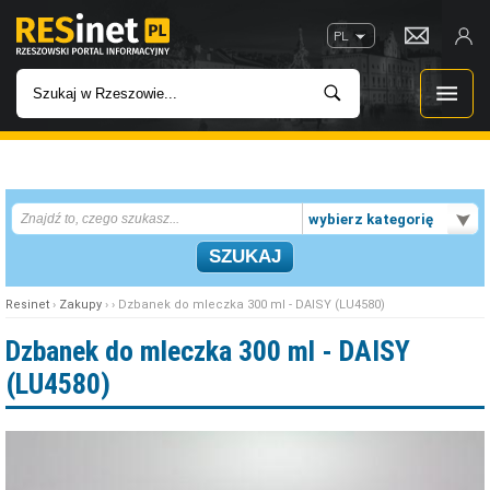
PL
WIADOMOŚCI
wybierz kategorię
INWESTYCJE
IMPREZY
Resinet
›
Zakupy
› › Dzbanek do mleczka 300 ml - DAISY (LU4580)
ROZRYWKA
Dzbanek do mleczka 300 ml - DAISY
(LU4580)
W KINACH
GASTRONOMIA