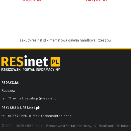
zakupy.resinet.pl - internetowa galeria handlowa
Rzeszów
REDAKCJA:
Rzeszów
tel.:
17
| e-mail:
redakcja@resinet.pl
REKLAMA NA RESinet.pl:
tel.:
607 872 220
| e-mail:
reklama@resinet.pl
© 2000 - 2026 / RESinet.pl - Rzeszowski Portal Informacyjny
Realizacja
TiO Intera