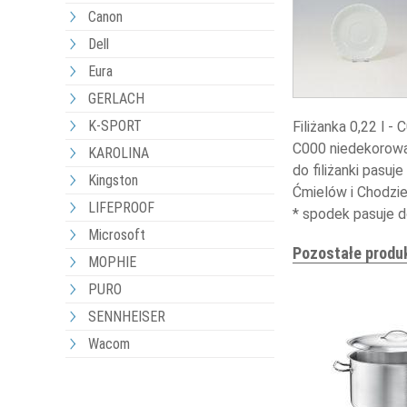
Canon
Dell
Eura
GERLACH
K-SPORT
Filiżanka 0,22 l 
C000 niedekorowan
KAROLINA
do filiżanki pasu
Kingston
Ćmielów i Chodzie
LIFEPROOF
* spodek pasuje d
Microsoft
Pozostałe produ
MOPHIE
PURO
SENNHEISER
Wacom