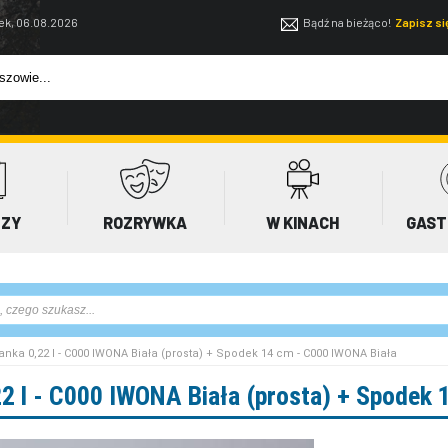
ek, 06.08.2026
Bądź na bieżąco!
Zapisz s
EZY
ROZRYWKA
W KINACH
GAST
iżanka 0,22 l - C000 IWONA Biała (prosta) + Spodek 14 cm - C000 IWONA Biała
,22 l - C000 IWONA Biała (prosta) + Spodek