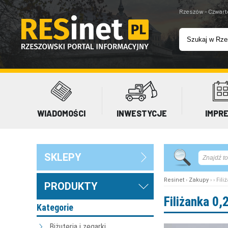
Rzeszów - Czwart
WIADOMOŚCI
INWESTYCJE
IMPR
SKLEPY
Resinet
›
Zakupy
› › Fil
PRODUKTY
Filiżanka 0
Kategorie
Biżuteria i zegarki