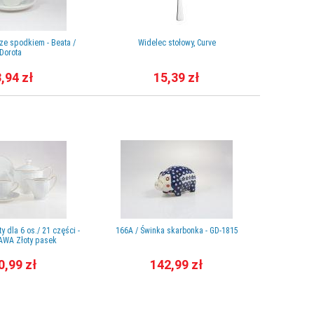
l ze spodkiem - Beata /
Widelec stołowy, Curve
Nóż do 
Dorota
,94 zł
15,39 zł
 dla 6 os./ 21 części -
166A / Świnka skarbonka - GD-1815
Spodek 14,
AWA Złoty pasek
0,99 zł
142,99 zł