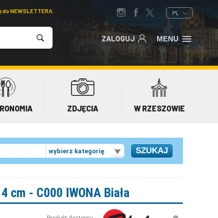
ię do NEWSLETTERA
PL
ZALOGUJ
MENU
RONOMIA
ZDJĘCIA
W RZESZOWIE
wybierz kategorię
 14 cm - C000 IWONA Biała