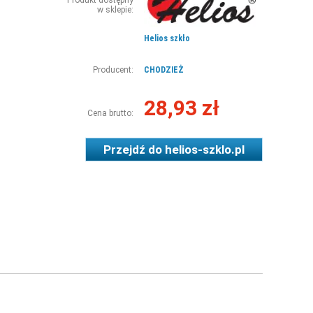
Produkt dostępny
w sklepie:
Helios szkło
Producent:
CHODZIEŻ
28,93 zł
Cena brutto:
Przejdź do
helios-szklo.pl