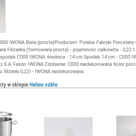
- C000 IWONA Biała (prosta)Producent: Polskie Fabryki Porcelany
a Filiżanka (formowana prosta) - pojemność całkowita - 0,22 l;
je spodek C000 IWONA: średnica - 14 cm Spodek 14 cm - C000 I
ż S.A. Fason: IWONA Zdobienie: C000 niedekorowana Kolor porcela
o filiżanki 0,22l - IWONA niedekorowana
kty w sklepie
Helios szkło