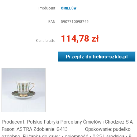
Producent:
ĆMIELÓW
EAN:
5907710098769
114,78 zł
Cena brutto:
Przejdź do
helios-szklo.pl
Producent: Polskie Fabryki Porcelany Ćmielów i Chodzież S.A.
Fason: ASTRA Zdobienie: G413 Opakowanie: pudełko
ozdobne Filiżanka do kawy: - pojemność - 0,25 l, średnica - 9