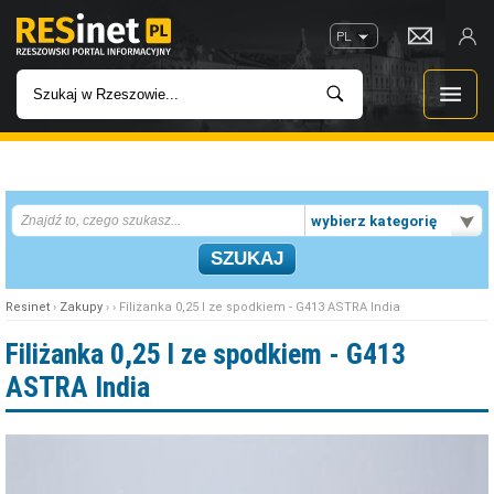
PL
WIADOMOŚCI
wybierz kategorię
INWESTYCJE
IMPREZY
Resinet
›
Zakupy
› › Filiżanka 0,25 l ze spodkiem - G413 ASTRA India
ROZRYWKA
Filiżanka 0,25 l ze spodkiem - G413
ASTRA India
W KINACH
GASTRONOMIA