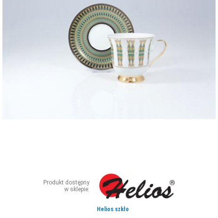
ZDJĘCIA
W RZESZOWIE
Produkt dostępny
w sklepie:
Helios szkło