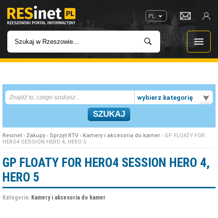
PL
WIADOMOŚCI
wybierz kategorię
INWESTYCJE
IMPREZY
Resinet
›
Zakupy
›
Sprzęt RTV
›
Kamery i akcesoria do kamer
› GP FLOATY FOR
HERO4 SESSION HERO 4, HERO 5
ROZRYWKA
GP FLOATY FOR HERO4 SESSION HERO 4,
HERO 5
W KINACH
Kategoria:
Kamery i akcesoria do kamer
GASTRONOMIA