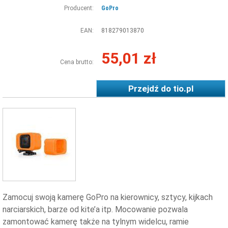
Producent:
GoPro
EAN:
818279013870
55,01 zł
Cena brutto:
Przejdź do
tio.pl
Zamocuj swoją kamerę GoPro na kierownicy, sztycy, kijkach
narciarskich, barze od kite’a itp. Mocowanie pozwala
zamontować kamerę także na tylnym widelcu, ramie