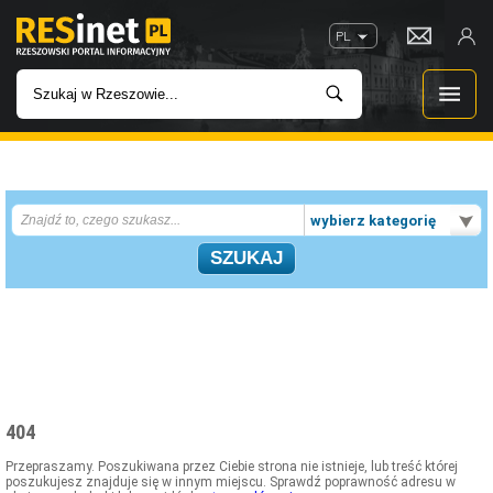
PL
WIADOMOŚCI
wybierz kategorię
INWESTYCJE
IMPREZY
ROZRYWKA
W KINACH
404
GASTRONOMIA
Przepraszamy. Poszukiwana przez Ciebie strona nie istnieje, lub treść której
poszukujesz znajduje się w innym miejscu. Sprawdź poprawność adresu w