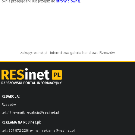
oknie przeglądarki lub przejdź do
strony głównej
.
ZDJĘCIA
W RZESZOWIE
zakupy.resinet.pl - internetowa galeria handlowa
Rzeszów
REDAKCJA:
Rzeszów
tel.:
17
| e-mail:
redakcja@resinet.pl
REKLAMA NA RESinet.pl:
tel.:
607 872 220
| e-mail:
reklama@resinet.pl