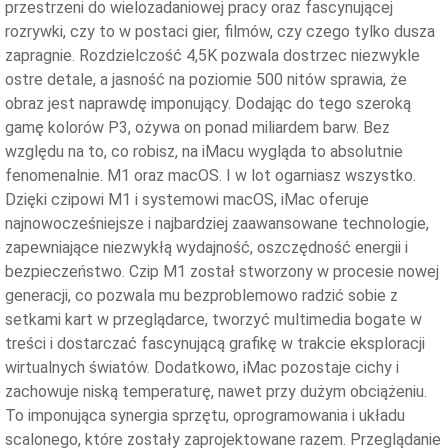
przestrzeni do wielozadaniowej pracy oraz fascynującej
rozrywki, czy to w postaci gier, filmów, czy czego tylko dusza
zapragnie. Rozdzielczość 4,5K pozwala dostrzec niezwykle
ostre detale, a jasność na poziomie 500 nitów sprawia, że
obraz jest naprawdę imponujący. Dodając do tego szeroką
gamę kolorów P3, ożywa on ponad miliardem barw. Bez
względu na to, co robisz, na iMacu wygląda to absolutnie
fenomenalnie. M1 oraz macOS. I w lot ogarniasz wszystko.
Dzięki czipowi M1 i systemowi macOS, iMac oferuje
najnowocześniejsze i najbardziej zaawansowane technologie,
zapewniające niezwykłą wydajność, oszczędność energii i
bezpieczeństwo. Czip M1 został stworzony w procesie nowej
generacji, co pozwala mu bezproblemowo radzić sobie z
setkami kart w przeglądarce, tworzyć multimedia bogate w
treści i dostarczać fascynującą grafikę w trakcie eksploracji
wirtualnych światów. Dodatkowo, iMac pozostaje cichy i
zachowuje niską temperaturę, nawet przy dużym obciążeniu.
To imponująca synergia sprzętu, oprogramowania i układu
scalonego, które zostały zaprojektowane razem. Przeglądanie