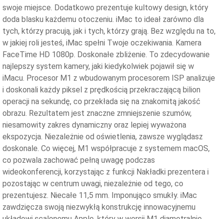
swoje miejsce. Dodatkowo prezentuje kultowy design, który
doda blasku każdemu otoczeniu. iMac to ideał zarówno dla
tych, którzy pracują, jak i tych, którzy grają. Bez względu na to,
w jakiej roli jesteś, iMac spełni Twoje oczekiwania. Kamera
FaceTime HD 1080p. Doskonałe zbliżenie. To zdecydowanie
najlepszy system kamery, jaki kiedykolwiek pojawił się w
iMacu. Procesor M1 z wbudowanym procesorem ISP analizuje
i doskonali każdy piksel z prędkością przekraczającą bilion
operacji na sekundę, co przekłada się na znakomitą jakość
obrazu. Rezultatem jest znaczne zmniejszenie szumów,
niesamowity zakres dynamiczny oraz lepiej wyważona
ekspozycja. Niezależnie od oświetlenia, zawsze wyglądasz
doskonale. Co więcej, M1 współpracuje z systemem macOS,
co pozwala zachować pełną uwagę podczas
wideokonferencji, korzystając z funkcji Nakładki prezentera i
pozostając w centrum uwagi, niezależnie od tego, co
prezentujesz. Niecałe 11,5 mm. Imponująco smukły. iMac
zawdzięcza swoją niezwykłą konstrukcję innowacyjnemu
układowi scalonemu Apple, który w wersji M1 diametralnie