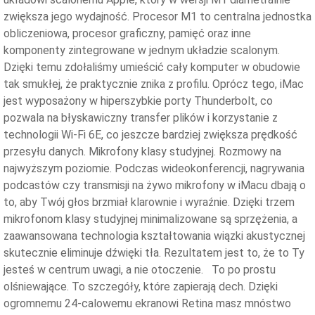
zwiększa jego wydajność. Procesor M1 to centralna jednostka
obliczeniowa, procesor graficzny, pamięć oraz inne
komponenty zintegrowane w jednym układzie scalonym.
Dzięki temu zdołaliśmy umieścić cały komputer w obudowie
tak smukłej, że praktycznie znika z profilu. Oprócz tego, iMac
jest wyposażony w hiperszybkie porty Thunderbolt, co
pozwala na błyskawiczny transfer plików i korzystanie z
technologii Wi-Fi 6E, co jeszcze bardziej zwiększa prędkość
przesyłu danych. Mikrofony klasy studyjnej. Rozmowy na
najwyższym poziomie. Podczas wideokonferencji, nagrywania
podcastów czy transmisji na żywo mikrofony w iMacu dbają o
to, aby Twój głos brzmiał klarownie i wyraźnie. Dzięki trzem
mikrofonom klasy studyjnej minimalizowane są sprzężenia, a
zaawansowana technologia kształtowania wiązki akustycznej
skutecznie eliminuje dźwięki tła. Rezultatem jest to, że to Ty
jesteś w centrum uwagi, a nie otoczenie. To po prostu
olśniewające. To szczegóły, które zapierają dech. Dzięki
ogromnemu 24-calowemu ekranowi Retina masz mnóstwo