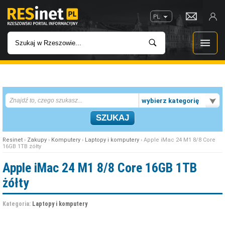
PL
WIADOMOŚCI
wybierz kategorię
INWESTYCJE
IMPREZY
Resinet
›
Zakupy
›
Komputery
›
Laptopy i komputery
› Apple iMac 24 M1 8/8 Core
16GB 1TB żółty
ROZRYWKA
Apple iMac 24 M1 8/8 Core 16GB 1TB
żółty
W KINACH
Kategoria:
Laptopy i komputery
GASTRONOMIA