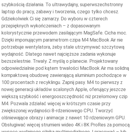
szybkością działania. To ultrawydajny, superwszechstronny
laptop do pracy, zabawy i tworzenia, czego tylko chcesz.
Gdziekolwiek Ci się zamarzy. Do wyboru w czterech
przepięknych wykończeniach – z dopasowanym
kolorystycznie przewodem zasilającym MagSafe. Cicha moc.
Dzięki imponującym parametrom czipa M4 MacBook Air nie
potrzebuje wentylatora, żeby stale utrzymywać szczytową
wydajność. Dlatego nawet najcięższe zadania wykonuje
bezszelestnie. Trwały. Z myślą o planecie. Projektowany
odpowiedzialnie pod kątem trwałości MacBook Air ma solidną
kompaktową obudowę zawierającą aluminium pochodzące w
100 procentach z recyklingu. Zapnij pasy. M4 to pierwszy z
nowej generacji układów scalonych Apple, oferujący jeszcze
większą szybkość i energooszczędność niż przełomowy czip
M4. Pozwala zdziałać więcej w krótszym czasie przy
zwiększonej wydajności 8-rdzeniowego CPU. Tworzyć
olśniewające obrazy i animacje z nawet 10 rdzeniowym GPU.
Obsługiwać więcej strumieni wideo 4K i 8K ProRes za pomocą
wysoce wydajnego silnika multimedialnego. I pracować – lub