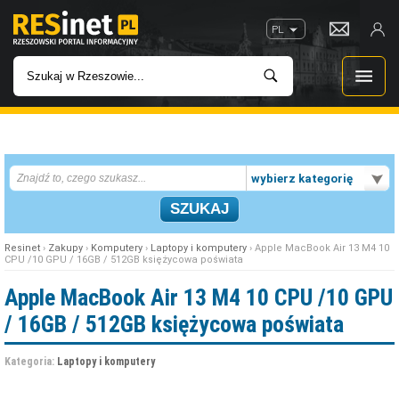
PL
WIADOMOŚCI
wybierz kategorię
INWESTYCJE
IMPREZY
Resinet
›
Zakupy
›
Komputery
›
Laptopy i komputery
› Apple MacBook Air 13 M4 10
CPU /10 GPU / 16GB / 512GB księżycowa poświata
ROZRYWKA
Apple MacBook Air 13 M4 10 CPU /10 GPU
/ 16GB / 512GB księżycowa poświata
W KINACH
Kategoria:
Laptopy i komputery
GASTRONOMIA