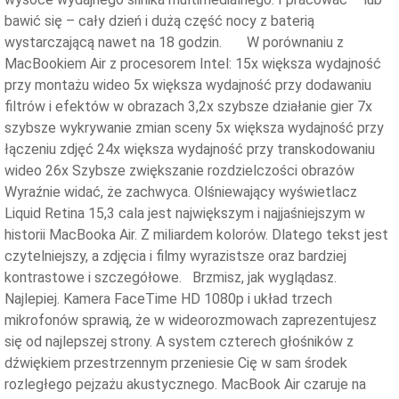
bawić się – cały dzień i dużą część nocy z baterią
wystarczającą nawet na 18 godzin. W porównaniu z
MacBookiem Air z procesorem Intel: 15x większa wydajność
przy montażu wideo 5x większa wydajność przy dodawaniu
filtrów i efektów w obrazach 3,2x szybsze działanie gier 7x
szybsze wykrywanie zmian sceny 5x większa wydajność przy
łączeniu zdjęć 24x większa wydajność przy transkodowaniu
wideo 26x Szybsze zwiększanie rozdzielczości obrazów
Wyraźnie widać, że zachwyca. Olśniewający wyświetlacz
Liquid Retina 15,3 cala jest największym i najjaśniejszym w
historii MacBooka Air. Z miliardem kolorów. Dlatego tekst jest
czytelniejszy, a zdjęcia i filmy wyrazistsze oraz bardziej
kontrastowe i szczegółowe. Brzmisz, jak wyglądasz.
Najlepiej. Kamera FaceTime HD 1080p i układ trzech
mikrofonów sprawią, że w wideorozmowach zaprezentujesz
się od najlepszej strony. A system czterech głośników z
dźwiękiem przestrzennym przeniesie Cię w sam środek
rozległego pejzażu akustycznego. MacBook Air czaruje na