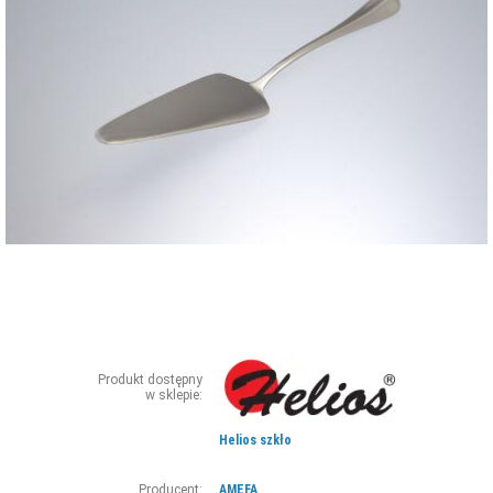
ZDJĘCIA
W RZESZOWIE
Produkt dostępny
w sklepie:
Helios szkło
Producent:
AMEFA