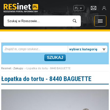
PL
WIADOMOŚCI
wybierz kategorię
INWESTYCJE
IMPREZY
Resinet
›
Zakupy
› › Łopatka do tortu - 8440 BAGUETTE
ROZRYWKA
Łopatka do tortu - 8440 BAGUETTE
W KINACH
GASTRONOMIA