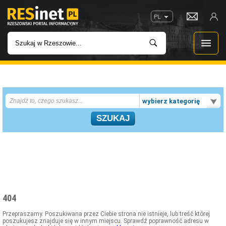
PL
WIADOMOŚCI
wybierz kategorię
INWESTYCJE
IMPREZY
ROZRYWKA
W KINACH
404
GASTRONOMIA
Przepraszamy. Poszukiwana przez Ciebie strona nie istnieje, lub treść której
poszukujesz znajduje się w innym miejscu. Sprawdź poprawność adresu w