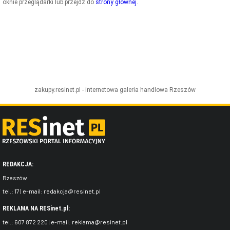
oknie przeglądarki lub przejdź do
strony głównej
.
ZDJĘCIA
W RZESZOWIE
zakupy.resinet.pl - internetowa galeria handlowa
Rzeszów
REDAKCJA:
Rzeszów
tel.:
17
| e-mail:
redakcja@resinet.pl
REKLAMA NA RESinet.pl:
tel.:
607 872 220
| e-mail:
reklama@resinet.pl