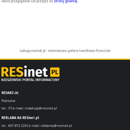
oknie przeglądarki lub przejdź do
strony głównej
.
ZDJĘCIA
W RZESZOWIE
zakupy.resinet.pl - internetowa galeria handlowa
Rzeszów
REDAKCJA:
Rzeszów
tel.:
17
| e-mail:
redakcja@resinet.pl
REKLAMA NA RESinet.pl:
tel.:
607 872 220
| e-mail:
reklama@resinet.pl