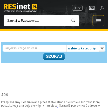
PL
WIADOMOŚCI
wybierz kategorię
INWESTYCJE
IMPREZY
ROZRYWKA
W KINACH
404
GASTRONOMIA
Przepraszamy. Poszukiwana przez Ciebie strona nie istnieje, lub treść której
poszukujesz znajduje się w innym miejscu. Sprawdź poprawność adresu w