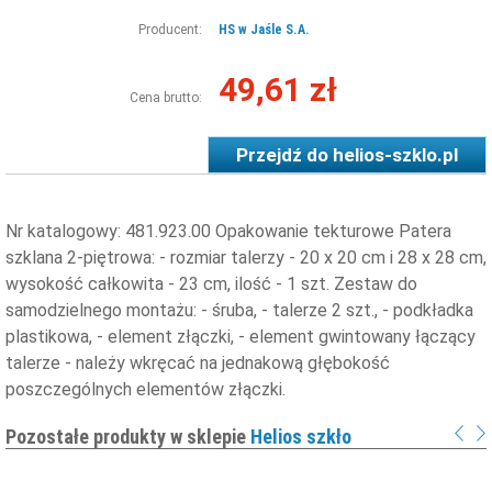
Producent:
HS w Jaśle S.A.
49,61 zł
Cena brutto:
Przejdź do
helios-szklo.pl
Nr katalogowy: 481.923.00 Opakowanie tekturowe Patera
szklana 2-piętrowa: - rozmiar talerzy - 20 x 20 cm i 28 x 28 cm,
wysokość całkowita - 23 cm, ilość - 1 szt. Zestaw do
samodzielnego montażu: - śruba, - talerze 2 szt., - podkładka
plastikowa, - element złączki, - element gwintowany łączący
talerze - należy wkręcać na jednakową głębokość
poszczególnych elementów złączki.
Pozostałe produkty w sklepie
Helios szkło