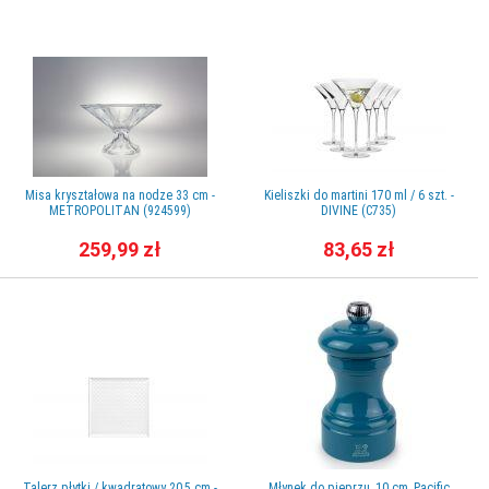
Misa kryształowa na nodze 33 cm -
Kieliszki do martini 170 ml / 6 szt. -
METROPOLITAN (924599)
DIVINE (C735)
259,99 zł
83,65 zł
Talerz płytki / kwadratowy 20,5 cm -
Młynek do pieprzu, 10 cm, Pacific