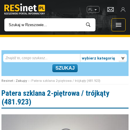
PL
WIADOMOŚCI
wybierz kategorię
INWESTYCJE
IMPREZY
Resinet
›
Zakupy
› › Patera szklana 2-piętrowa / trójkąty (481.923)
ROZRYWKA
Patera szklana 2-piętrowa / trójkąty
(481.923)
W KINACH
GASTRONOMIA