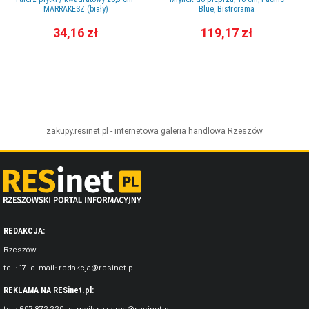
MARRAKESZ (biały)
Blue, Bistrorama
34,16 zł
119,17 zł
zakupy.resinet.pl - internetowa galeria handlowa
Rzeszów
REDAKCJA:
Rzeszów
tel.:
17
| e-mail:
redakcja@resinet.pl
REKLAMA NA RESinet.pl:
tel.:
607 872 220
| e-mail:
reklama@resinet.pl