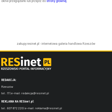
oknie przeglądarki lub przejdź do
strony głównej
.
ZDJĘCIA
W RZESZOWIE
zakupy.resinet.pl - internetowa galeria handlowa
Rzeszów
REDAKCJA:
Rzeszów
tel.:
17
| e-mail:
redakcja@resinet.pl
REKLAMA NA RESinet.pl:
tel.:
607 872 220
| e-mail:
reklama@resinet.pl