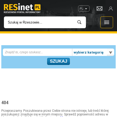
PL
WIADOMOŚCI
wybierz kategorię
INWESTYCJE
IMPREZY
ROZRYWKA
W KINACH
404
GASTRONOMIA
Przepraszamy. Poszukiwana przez Ciebie strona nie istnieje, lub treść której
poszukujesz znajduje się w innym miejscu. Sprawdź poprawność adresu w