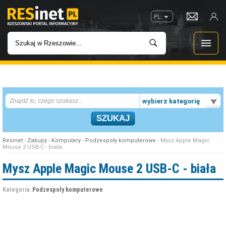
PL
WIADOMOŚCI
wybierz kategorię
INWESTYCJE
IMPREZY
Resinet
›
Zakupy
›
Komputery
›
Podzespoły komputerowe
› Mysz Apple Magic
Mouse 2 USB-C - biała
ROZRYWKA
Mysz Apple Magic Mouse 2 USB-C - biała
W KINACH
Kategoria:
Podzespoły komputerowe
GASTRONOMIA