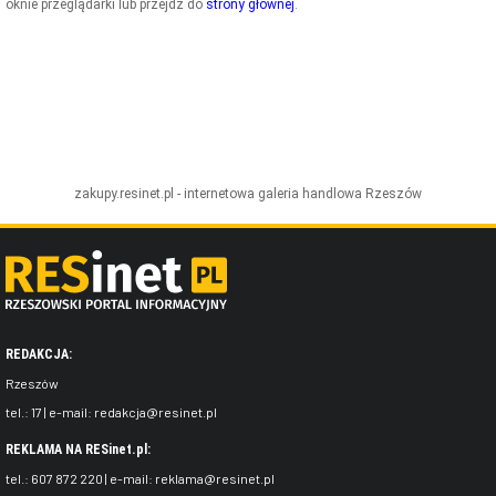
oknie przeglądarki lub przejdź do
strony głównej
.
ZDJĘCIA
W RZESZOWIE
zakupy.resinet.pl - internetowa galeria handlowa
Rzeszów
REDAKCJA:
Rzeszów
tel.:
17
| e-mail:
redakcja@resinet.pl
REKLAMA NA RESinet.pl:
tel.:
607 872 220
| e-mail:
reklama@resinet.pl