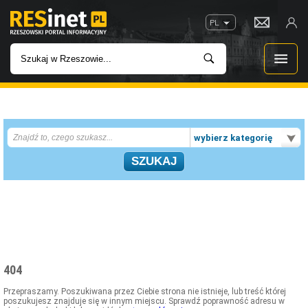
PL
WIADOMOŚCI
wybierz kategorię
INWESTYCJE
IMPREZY
ROZRYWKA
W KINACH
404
GASTRONOMIA
Przepraszamy. Poszukiwana przez Ciebie strona nie istnieje, lub treść której
poszukujesz znajduje się w innym miejscu. Sprawdź poprawność adresu w