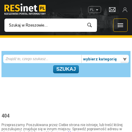
PL
WIADOMOŚCI
wybierz kategorię
INWESTYCJE
IMPREZY
ROZRYWKA
W KINACH
404
GASTRONOMIA
Przepraszamy. Poszukiwana przez Ciebie strona nie istnieje, lub treść której
poszukujesz znajduje się w innym miejscu. Sprawdź poprawność adresu w