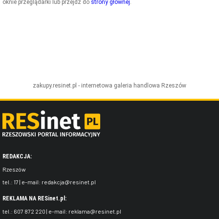
oknie przeglądarki lub przejdź do
strony głównej
.
ZDJĘCIA
W RZESZOWIE
zakupy.resinet.pl - internetowa galeria handlowa
Rzeszów
REDAKCJA:
Rzeszów
tel.:
17
| e-mail:
redakcja@resinet.pl
REKLAMA NA RESinet.pl:
tel.:
607 872 220
| e-mail:
reklama@resinet.pl