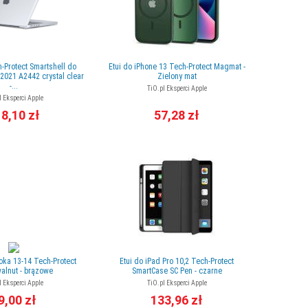
Protect Smartshell do
Etui do iPhone 13 Tech-Protect Magmat -
2021 A2442 crystal clear
Zielony mat
-...
TiO.pl Eksperci Apple
l Eksperci Apple
8,10 zł
57,28 zł
oka 13-14 Tech-Protect
Etui do iPad Pro 10,2 Tech-Protect
walnut - brązowe
SmartCase SC Pen - czarne
l Eksperci Apple
TiO.pl Eksperci Apple
9,00 zł
133,96 zł