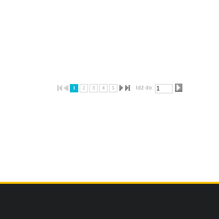
Idź do:
1
2
3
4
5