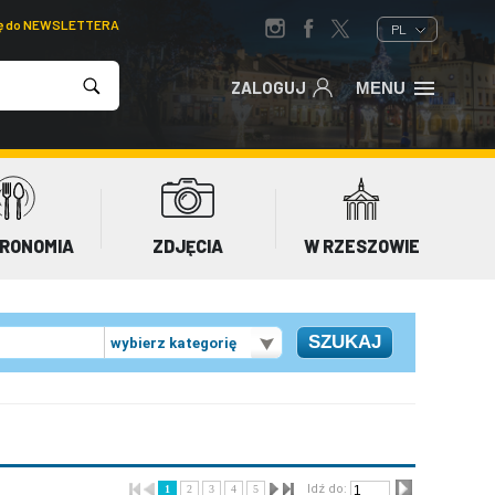
ię do NEWSLETTERA
PL
ZALOGUJ
MENU
RONOMIA
ZDJĘCIA
W RZESZOWIE
wybierz kategorię
Idź do:
1
2
3
4
5