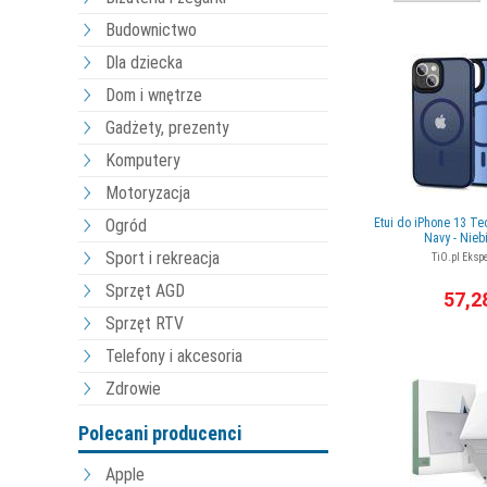
Budownictwo
Dla dziecka
Dom i wnętrze
Gadżety, prezenty
Komputery
Motoryzacja
Ogród
Etui do iPhone 13 T
Navy - Nieb
Sport i rekreacja
TiO.pl Ekspe
Sprzęt AGD
57,2
Sprzęt RTV
Telefony i akcesoria
Zdrowie
Polecani producenci
Apple