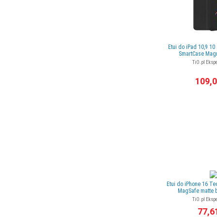
Etui do iPad 10,9 10
SmartCase Magn
TiO.pl Ekspe
109,0
Etui do iPhone 16 T
MagSafe matte b
TiO.pl Ekspe
77,6