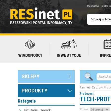
Rzeszów - Sobota
WIADOMOŚCI
INWESTYCJE
IMPR
SKLEPY
Resinet
›
Zakupy
› Prod
PRODUKTY
Producent:
TECH-PROT
Kategorie
Pokaż:
Biżuteria i zegarki