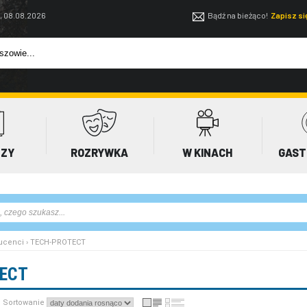
, 08.08.2026
Bądź na bieżąco!
Zapisz s
EZY
ROZRYWKA
W KINACH
GAST
ucenci › TECH-PROTECT
ECT
Sortowanie