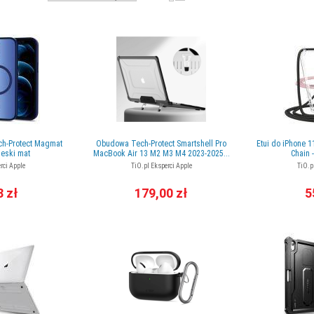
ech-Protect Magmat
Obudowa Tech-Protect Smartshell Pro
Etui do iPhone 
ieski mat
MacBook Air 13 M2 M3 M4 2023-2025...
Chain 
rci Apple
TiO.pl Eksperci Apple
TiO.p
8 zł
179,00 zł
5