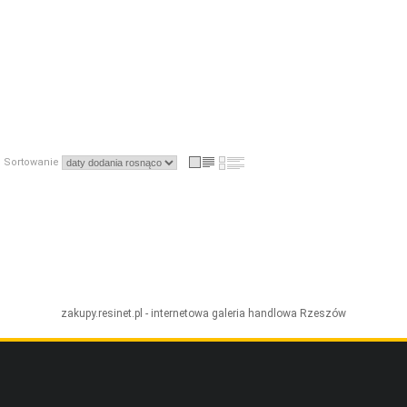
Sortowanie
zakupy.resinet.pl - internetowa galeria handlowa
Rzeszów