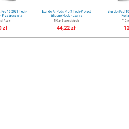
Pro 16 2021 Tech-
Etui do AirPods Pro 3 Tech-Protect
Etui do iPad 1
 - Przeźroczysta
Silicone Hook - czarne
Kevla
rci Apple
TiO.pl Eksperci Apple
TiO.p
0 zł
44,22 zł
12