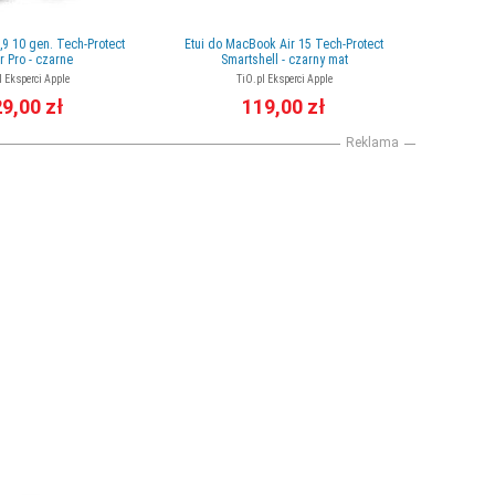
0,9 10 gen. Tech-Protect
Etui do MacBook Air 15 Tech-Protect
r Pro - czarne
Smartshell - czarny mat
l Eksperci Apple
TiO.pl Eksperci Apple
9,00 zł
119,00 zł
Reklama