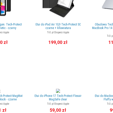
 gen. Tech-Protect
Etui do iPad Air 10,9 Tech-Protect SC
Obudowa Tech-
etic - czarny
czarne + kllawiatura
MacBook Pro 14 
rci Apple
TiO.pl Eksperci Apple
TiO.p
0 zł
199,00 zł
11
ech-Protect MagMat
Etui do iPhone 17 Tech-Protect Flexair
Etui do Macbo
lack - czarne
MagSafe clear
Fluffy 
rci Apple
TiO.pl Eksperci Apple
TiO.p
1 zł
59,00 zł
9