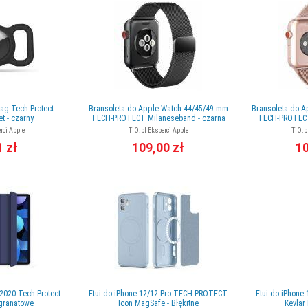
Tag Tech-Protect
Bransoleta do Apple Watch 44/45/49 mm
Bransoleta do 
et - czarny
TECH-PROTECT Milaneseband - czarna
TECH-PROTECT
rci Apple
TiO.pl Eksperci Apple
TiO.p
1 zł
109,00 zł
10
9 2020 Tech-Protect
Etui do iPhone 12/12 Pro TECH-PROTECT
Etui do iPhone 
 granatowe
Icon MagSafe - Błękitne
Kevlar