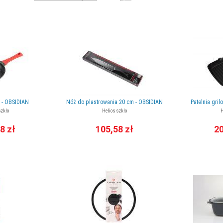
m - OBSIDIAN
Nóż do plastrowania 20 cm - OBSIDIAN
Patelnia gri
szkło
Helios szkło
H
8 zł
105,58 zł
20