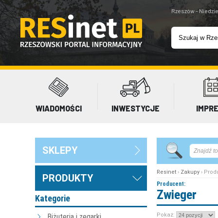
Rzeszów - Niedzie
WIADOMOŚCI
INWESTYCJE
IMPR
SKLEPY
Resinet
›
Zakupy
› Prod
PRODUKTY
Producent:
Zwieger
Kategorie
Pokaż:
Biżuteria i zegarki