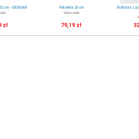
33 cm - OBSIDIAN
Pokrywka 28 cm
Brytfanna z p
szkło
Helios szkło
H
9 zł
79,19 zł
32