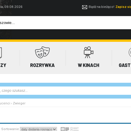
la, 09.08.2026
Bądź na bieżąco!
Zapisz s
EZY
ROZRYWKA
W KINACH
GAST
ucenci › Zwieger
Sortowanie