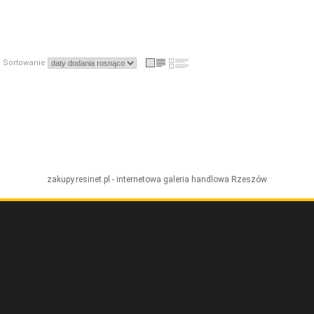
Sortowanie
zakupy.resinet.pl - internetowa galeria handlowa
Rzeszów