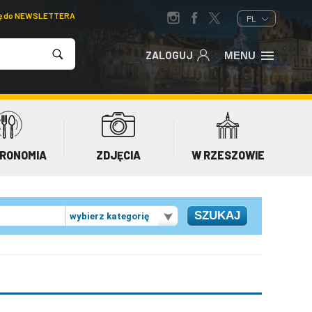
ię do NEWSLETTERA
PL
ZALOGUJ
MENU
RONOMIA
ZDJĘCIA
W RZESZOWIE
wybierz kategorię