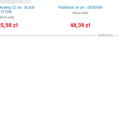
okrywką 32 cm - BLACK
Podbierak 34 cm - OBSIDIAN
STONE
Helios szkło
elios szkło
5,58 zł
48,39 zł
Reklama