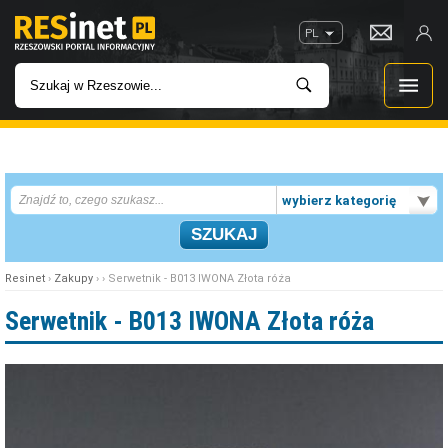
PL
WIADOMOŚCI
wybierz kategorię
INWESTYCJE
IMPREZY
Resinet
›
Zakupy
› › Serwetnik - B013 IWONA Złota róża
ROZRYWKA
Serwetnik - B013 IWONA Złota róża
W KINACH
GASTRONOMIA