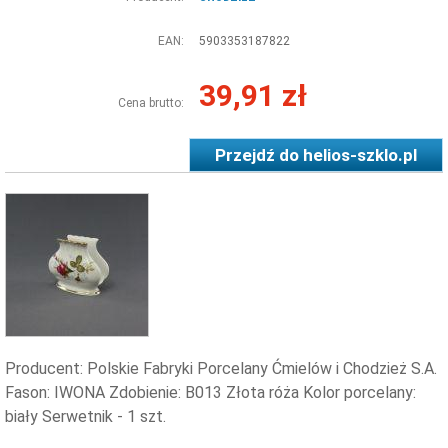
EAN:
5903353187822
39,91 zł
Cena brutto:
Przejdź do
helios-szklo.pl
Producent: Polskie Fabryki Porcelany Ćmielów i Chodzież S.A.
Fason: IWONA Zdobienie: B013 Złota róża Kolor porcelany:
biały Serwetnik - 1 szt.