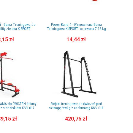
i - Guma Treningowa do
Power Band 4 - Wzmocniona Guma
lity zielona K-SPORT
Treningowa K-SPORT- czerwona 7-16 kg
,15 zł
14,44 zł
RAMA do ĆWICZEŃ ściany
Stojaki treningowe do ćwiczeń pod
 siedziskiem KSSL017
sztangę ławkę z asekuracją KSSL018
9,15 zł
420,75 zł