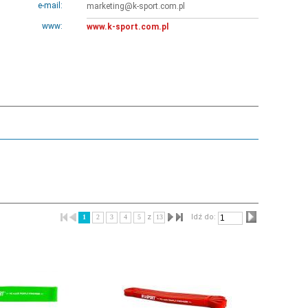
e-mail:
marketing@k-sport.com.pl
www:
www.k-sport.com.pl
z
Idź do:
1
2
3
4
5
13