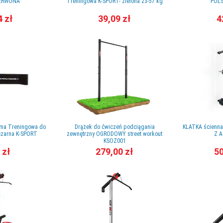
ZERWONA
Treningowa K-SPORT- zielona 23-57 kg
POLS
4 zł
39,09 zł
4
uma Treningowa do
Drążek do ćwiczeń podciągania
KLATKA ścienna
 czarna K-SPORT
zewnętrzny OGRODOWY street workout
Z 
KSOZ001
 zł
279,00 zł
50