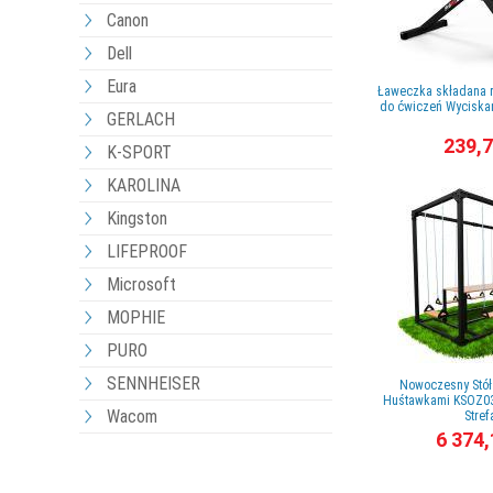
Canon
Dell
Eura
Ławeczka składana 
do ćwiczeń Wyciskan
GERLACH
239,7
K-SPORT
KAROLINA
Kingston
LIFEPROOF
Microsoft
MOPHIE
PURO
SENNHEISER
Nowoczesny Stół
Huśtawkami KSOZ03
Wacom
Strefa
6 374,