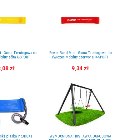
i - Guma Treningowa do
Power Band Mini - Guma Treningowa do
ility żółta K-SPORT
ćwiczeń Mobility czerwonej K-SPORT
,08 zł
9,34 zł
ska,płaska PRODUKT
WZMOCNIONA HUŚTAWKA OGRODOWA