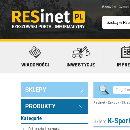
Rzeszów - Czwart
WIADOMOŚCI
INWESTYCJE
IMPR
SKLEPY
Resinet
›
Zakupy
›
Skle
PRODUKTY
Kategorie
K-Sport
Sklep:
Biżuteria i zegarki