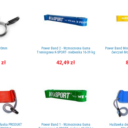
 30mm
Power Band 2 - Wzmocniona Guma
Power Band Min
Treningowa K-SPORT- niebieska 16-39 kg
ćwiczeń Mob
 zł
42,49 zł
8
płaska PRODUKT
Power Band 1 - Wzmocniona Guma
Huśtawka de