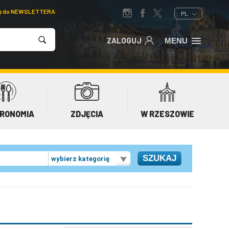
ię do NEWSLETTERA
PL
ZALOGUJ
MENU
RONOMIA
ZDJĘCIA
W RZESZOWIE
wybierz kategorię