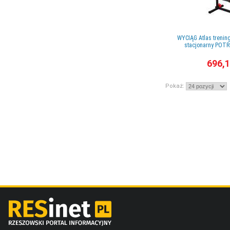
WYCIĄG Atlas trenin
stacjonarny POT
696,1
Pokaż: