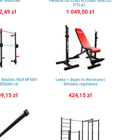
KI NIEBIESKA
PREMIUM dla dzieci BOCIANIE GNIAZDO
STELAŻ...
2,49 zł
1 049,00 zł
 Składana RACK MFX001
Ławka + Stojaki Do Wyciskania |
ASEKURACJĄ
Składana, regulowana
9,15 zł
424,15 zł