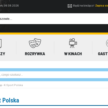
ek, 06.08.2026
Bądź na bieżąco!
Zapisz s
EZY
ROZRYWKA
W KINACH
GAST
py
› K-Sport Polska
 Polska