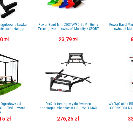
regulowana Ławka
Power Band Mini ZESTAW 5 GUM - Gumy
Power Band Min
ie pod sztangę...
Treningowe do ćwiczeń Mobility K-SPORT
ćwiczeń Mobi
0 zł
23,79 zł
8
 Ogrodowy z 8
Drążek treningowy do ćwiczeń
WYCIĄG atlas B
3 – Ekskluzywna
podciąganiaścienny KSH011/SK X-MAX
GÓRNY DOLNY z
...
15 zł
276,25 zł
33