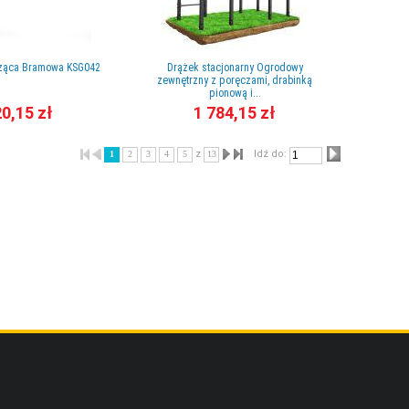
ząca Bramowa KSG042
Drążek stacjonarny Ogrodowy
zewnętrzny z poręczami, drabinką
pionową i...
0,15 zł
1 784,15 zł
z
Idź do:
1
2
3
4
5
13