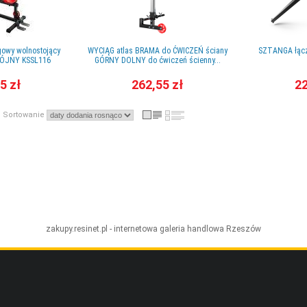
gowy wolnostojący
WYCIĄG atlas BRAMA do ĆWICZEŃ ściany
SZTANGA łąc
RÓJNY KSSL116
GÓRNY DOLNY do ćwiczeń ścienny...
5 zł
262,55 zł
22
Sortowanie
zakupy.resinet.pl - internetowa galeria handlowa
Rzeszów