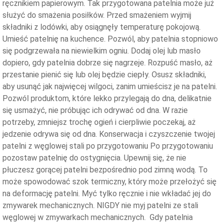
ręcznikiem papierowym. Tak przygotowana patelnia może już
służyć do smażenia posiłków. Przed smażeniem wyjmij
składniki z lodówki, aby osiągnęły temperaturę pokojową.
Umieść patelnię na kuchence. Pozwól, aby patelnia stopniowo
się podgrzewała na niewielkim ogniu. Dodaj olej lub masło
dopiero, gdy patelnia dobrze się nagrzeje. Rozpuść masło, aż
przestanie pienić się lub olej będzie ciepły. Osusz składniki,
aby usunąć jak najwięcej wilgoci, zanim umieścisz je na patelni.
Pozwól produktom, które lekko przylegają do dna, delikatnie
się usmażyć, nie próbując ich odrywać od dna. W razie
potrzeby, zmniejsz trochę ogień i cierpliwie poczekaj, aż
jedzenie odrywa się od dna. Konserwacja i czyszczenie twojej
patelni z węglowej stali po przygotowaniu Po przygotowaniu
pozostaw patelnię do ostygnięcia. Upewnij się, że nie
płuczesz gorącej patelni bezpośrednio pod zimną wodą. To
może spowodować szok termiczny, który może przełożyć się
na deformację patelni. Myć tylko ręcznie i nie wkładać jej do
zmywarek mechanicznych. NIGDY nie myj patelni ze stali
węglowej w zmywarkach mechanicznych. Gdy patelnia