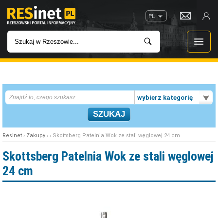
PL
WIADOMOŚCI
wybierz kategorię
INWESTYCJE
IMPREZY
Resinet
›
Zakupy
› › Skottsberg Patelnia Wok ze stali węglowej 24 cm
ROZRYWKA
Skottsberg Patelnia Wok ze stali węglowej
24 cm
W KINACH
GASTRONOMIA