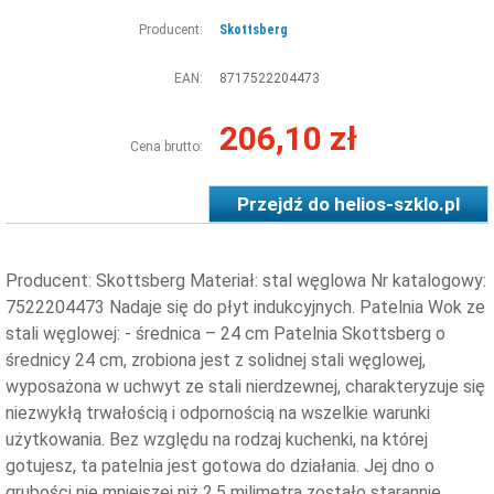
Producent:
Skottsberg
EAN:
8717522204473
206,10 zł
Cena brutto:
Przejdź do
helios-szklo.pl
Producent: Skottsberg Materiał: stal węglowa Nr katalogowy:
7522204473 Nadaje się do płyt indukcyjnych. Patelnia Wok ze
stali węglowej: - średnica – 24 cm Patelnia Skottsberg o
średnicy 24 cm, zrobiona jest z solidnej stali węglowej,
wyposażona w uchwyt ze stali nierdzewnej, charakteryzuje się
niezwykłą trwałością i odpornością na wszelkie warunki
użytkowania. Bez względu na rodzaj kuchenki, na której
gotujesz, ta patelnia jest gotowa do działania. Jej dno o
grubości nie mniejszej niż 2,5 milimetra zostało starannie