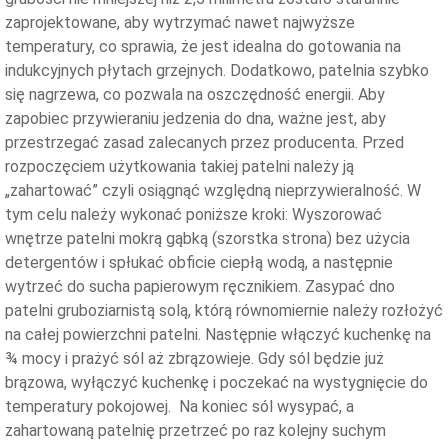
zaprojektowane, aby wytrzymać nawet najwyższe
temperatury, co sprawia, że jest idealna do gotowania na
indukcyjnych płytach grzejnych. Dodatkowo, patelnia szybko
się nagrzewa, co pozwala na oszczędność energii. Aby
zapobiec przywieraniu jedzenia do dna, ważne jest, aby
przestrzegać zasad zalecanych przez producenta. Przed
rozpoczęciem użytkowania takiej patelni należy ją
„zahartować” czyli osiągnąć względną nieprzywieralność. W
tym celu należy wykonać poniższe kroki: Wyszorować
wnętrze patelni mokrą gąbką (szorstka strona) bez użycia
detergentów i spłukać obficie ciepłą wodą, a następnie
wytrzeć do sucha papierowym ręcznikiem. Zasypać dno
patelni gruboziarnistą solą, którą równomiernie należy rozłożyć
na całej powierzchni patelni. Następnie włączyć kuchenkę na
¾ mocy i prażyć sól aż zbrązowieje. Gdy sól będzie już
brązowa, wyłączyć kuchenkę i poczekać na wystygnięcie do
temperatury pokojowej. Na koniec sól wysypać, a
zahartowaną patelnię przetrzeć po raz kolejny suchym