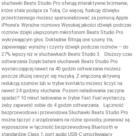
słuchawki Beats Studio Pro oferują interaktywne brzmienie,
które stale podąża za Tobą. Co więcej, funkcję dźwięku
przestrzennego możesz spersonalizować za pomocą Apple
iPhone’a. Wyraźne rozmowy Wysokiej jakości dźwięk podczas
rozmów dzięki ulepszonym mikrofonom Beats Studio Pro
wykrywającym głos. Dokładnie filtrują one szumy tła,
zapewniając wyraźny i czysty dźwięk podczas rozmów – do
27% lepszy niż w słuchawkach Beats Studio 3. Dłuższy czas
odtwarzania Dzięki baterii słuchawek Beats Studio Pro
wystarczającej nawet na 40 godzin odtwarzania możesz
jeszcze dłużej cieszyć się muzyką. Z włączoną aktywną
redukcją szumów lub w trybie kontaktu możesz liczyć na
nawet 24 godziny słuchania. Poziom naładowania zaczyna
spadać? 10 minut ładowania w trybie Fast Fuel wystarczy,
żeby zapewnić sobie do 4 godzin odtwarzania. Łączność
bezprzewodowa i przewodowa Słuchawki Beats Studio Pro
można łączyć z urządzeniami na różne sposoby, ponieważ są
wyposażone w łączność bezprzewodową Bluetooth w
standardzie Class 1, port audio USB‑C umożliwiający