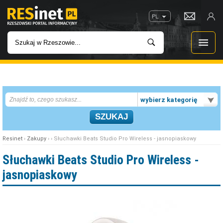
PL
WIADOMOŚCI
wybierz kategorię
INWESTYCJE
IMPREZY
Resinet
›
Zakupy
› › Słuchawki Beats Studio Pro Wireless - jasnopiaskowy
ROZRYWKA
Słuchawki Beats Studio Pro Wireless -
jasnopiaskowy
W KINACH
GASTRONOMIA