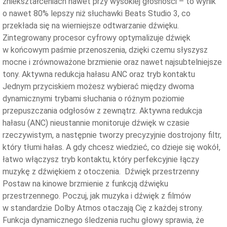
zniekształceniach nawet przy wysokiej głośności – to wynik
o nawet 80% lepszy niż słuchawki Beats Studio 3, co
przekłada się na wierniejsze odtwarzanie dźwięku.
Zintegrowany procesor cyfrowy optymalizuje dźwięk
w końcowym paśmie przenoszenia, dzięki czemu słyszysz
mocne i zrównoważone brzmienie oraz nawet najsubtelniejsze
tony. Aktywna redukcja hałasu ANC oraz tryb kontaktu
Jednym przyciskiem możesz wybierać między dwoma
dynamicznymi trybami słuchania o różnym poziomie
przepuszczania odgłosów z zewnątrz. Aktywna redukcja
hałasu (ANC) nieustannie monitoruje dźwięk w czasie
rzeczywistym, a następnie tworzy precyzyjnie dostrojony filtr,
który tłumi hałas. A gdy chcesz wiedzieć, co dzieje się wokół,
łatwo włączysz tryb kontaktu, który perfekcyjnie łączy
muzykę z dźwiękiem z otoczenia. Dźwięk przestrzenny
Postaw na kinowe brzmienie z funkcją dźwięku
przestrzennego. Poczuj, jak muzyka i dźwięk z filmów
w standardzie Dolby Atmos otaczają Cię z każdej strony.
Funkcja dynamicznego śledzenia ruchu głowy sprawia, że