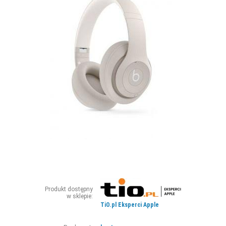
ZDJĘCIA
W RZESZOWIE
Produkt dostępny
w sklepie:
TiO.pl Eksperci Apple