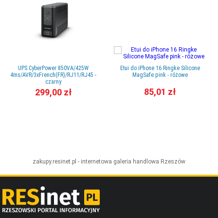
UPS CyberPower 850VA/425W
Etui do iPhone 16 Ringke Silicone
4ms/AVR/3xFrench(FR)/RJ11/RJ45 -
MagSafe pink - różowe
czarny
85,01 zł
299,00 zł
zakupy.resinet.pl - internetowa galeria handlowa
Rzeszów