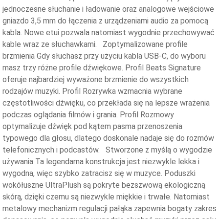
jednoczesne słuchanie i ładowanie oraz analogowe wejściowe
gniazdo 3,5 mm do łączenia z urządzeniami audio za pomocą
kabla. Nowe etui pozwala natomiast wygodnie przechowywać
kable wraz ze słuchawkami. Zoptymalizowane profile
brzmienia Gdy słuchasz przy użyciu kabla USB‑C, do wyboru
masz trzy różne profile dźwiękowe. Profil Beats Signature
oferuje najbardziej wyważone brzmienie do wszystkich
rodzajów muzyki. Profil Rozrywka wzmacnia wybrane
częstotliwości dźwięku, co przekłada się na lepsze wrażenia
podczas oglądania filmów i grania. Profil Rozmowy
optymalizuje dźwięk pod kątem pasma przenoszenia
typowego dla głosu, dlatego doskonale nadaje się do rozmów
telefonicznych i podcastów. Stworzone z myślą o wygodzie
używania Ta legendarna konstrukcja jest niezwykle lekka i
wygodna, więc szybko zatracisz się w muzyce. Poduszki
wokółuszne UltraPlush są pokryte bezszwową ekologiczną
skórą, dzięki czemu są niezwykle miękkie i trwałe. Natomiast
metalowy mechanizm regulacji pałąka zapewnia bogaty zakres