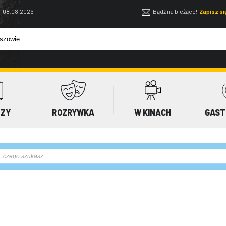
, 08.08.2026
Bądź na bieżąco!
Zapisz s
EZY
ROZRYWKA
W KINACH
GAST