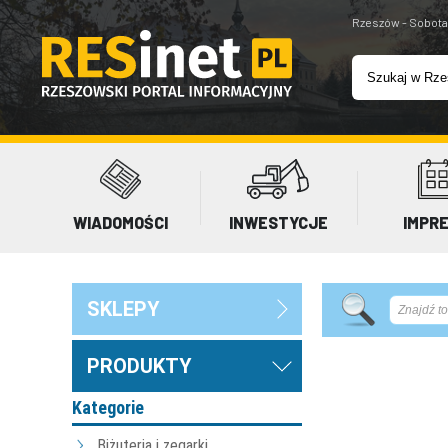
Rzeszów - Sobota
WIADOMOŚCI
INWESTYCJE
IMPR
SKLEPY
PRODUKTY
Kategorie
Biżuteria i zegarki