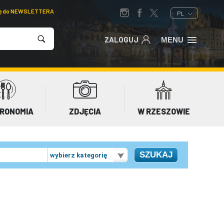
ię do NEWSLETTERA
PL
ZALOGUJ
MENU
RONOMIA
ZDJĘCIA
W RZESZOWIE
wybierz kategorię