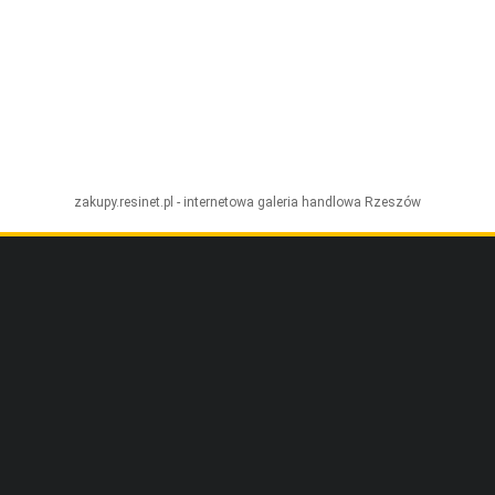
zakupy.resinet.pl - internetowa galeria handlowa
Rzeszów