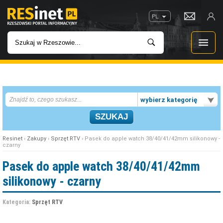
PL
WIADOMOŚCI
wybierz kategorię
INWESTYCJE
IMPREZY
Resinet
›
Zakupy
›
Sprzęt RTV
› Pasek do apple watch 38/40/41/42mm silikonowy -
czarny
ROZRYWKA
Pasek do apple watch 38/40/41/42mm
silikonowy - czarny
W KINACH
Kategoria:
Sprzęt RTV
GASTRONOMIA