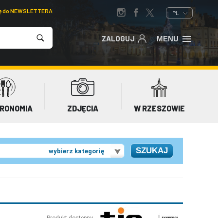
ię do NEWSLETTERA
PL
ZALOGUJ
MENU
RONOMIA
ZDJĘCIA
W RZESZOWIE
wybierz kategorię