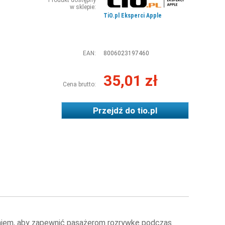
Produkt dostępny
w sklepie:
TiO.pl Eksperci Apple
EAN:
8006023197460
35,01 zł
Cena brutto:
Przejdź do
tio.pl
aniem, aby zapewnić pasażerom rozrywkę podczas