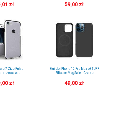
,01 zł
59,00 zł
one 7 Zizo Pulse -
Etui do iPhone 12 Pro Max eSTUFF
Etui do 
przeźroczyste
Silicone MagSafe - Czarne
Ma
,00 zł
49,00 zł