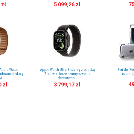
 zł
5 099,26 zł
75
Apple Watch
Apple Watch Ultra 3 czarny z opaską
Etui do iPh
arbowanej skóry
Trail w kolorze czarnym/węgla
czarne/
L -...
drzewnego...
49
0 zł
3 799,17 zł