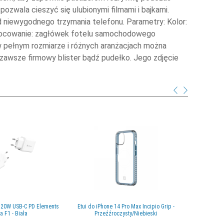
zwala cieszyć się ulubionymi filmami i bajkami.
od niewygodnego trzymania telefonu. Parametry: Kolor:
e Mocowanie: zagłówek fotelu samochodowego
ełnym rozmiarze i różnych aranżacjach można
o zawsze firmowy blister bądź pudełko. Jego zdjęcie
20W USB-C PD Elements
Etui do iPhone 14 Pro Max Incipio Grip -
Apple Wa
 F1 - Biała
Przeźźroczysty/Niebieski
kolorze o