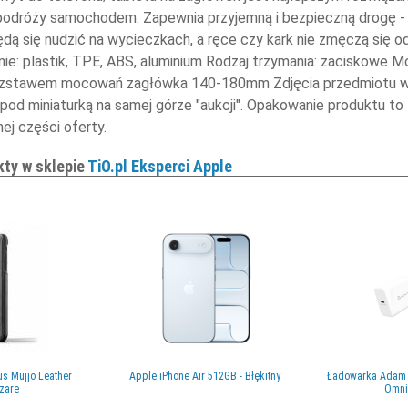
podróży samochodem. Zapewnia przyjemną i bezpieczną drogę - po
będą się nudzić na wycieczkach, a ręce czy kark nie zmęczą się 
ie: plastik, TPE, ABS, aluminium Rodzaj trzymania: zaciskow
ozstawem mocowań zagłówka 140-180mm Zdjęcia przedmiotu w p
i pod miniaturką na samej górze "aukcji". Opakowanie produktu t
nej części oferty.
kty w sklepie
TiO.pl Eksperci Apple
lus Mujjo Leather
Apple iPhone Air 512GB - Błękitny
Ładowarka Adam 
szare
Omnia