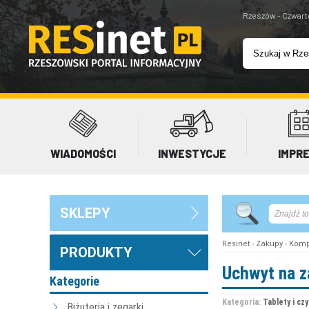
Rzeszów - Czwart
WIADOMOŚCI
INWESTYCJE
IMPR
SKLEPY
Resinet
›
Zakupy
›
Komp
PRODUKTY
Uchwyt na z
Kategorie
Kategoria:
Tablety i cz
Biżuteria i zegarki