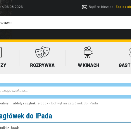
ek, 06.08.2026
Bądź na bieżąco!
Zapisz s
EZY
ROZRYWKA
W KINACH
GAST
utery
›
Tablety i czytniki e-book
› Uchwyt na zagłówek do iPada
agłówek do iPada
ytniki e-book