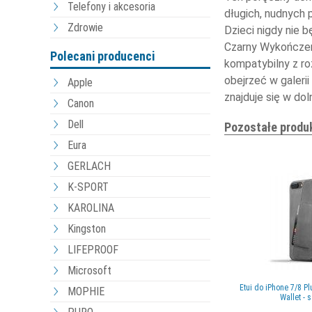
Telefony i akcesoria
długich, nudnych 
Zdrowie
Dzieci nigdy nie 
Czarny Wykończen
Polecani producenci
kompatybilny z r
obejrzeć w galeri
Apple
znajduje się w dol
Canon
Dell
Pozostałe produ
Eura
GERLACH
K-SPORT
KAROLINA
Kingston
LIFEPROOF
Microsoft
Etui do iPhone 7/8 P
MOPHIE
Wallet - 