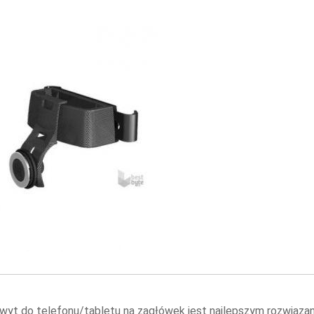
wyt do telefonu/tabletu na zagłówek jest najlepszym rozwiąz