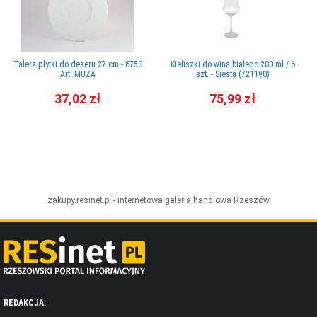
Talerz płytki do deseru 27 cm - 6750
Kieliszki do wina białego 200 ml / 6
Art. MUZA
szt. - Siesta (721190)
37,02 zł
75,99 zł
zakupy.resinet.pl - internetowa galeria handlowa
Rzeszów
REDAKCJA: