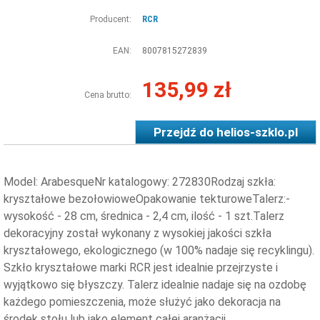
Producent:
RCR
EAN:
8007815272839
135,99 zł
Cena brutto:
Przejdź do
helios-szklo.pl
Model: ArabesqueNr katalogowy: 272830Rodzaj szkła:
kryształowe bezołowioweOpakowanie tekturoweTalerz:-
wysokość - 28 cm, średnica - 2,4 cm, ilość - 1 szt.Talerz
dekoracyjny został wykonany z wysokiej jakości szkła
kryształowego, ekologicznego (w 100% nadaje się recyklingu).
Szkło kryształowe marki RCR jest idealnie przejrzyste i
wyjątkowo się błyszczy. Talerz idealnie nadaje się na ozdobę
każdego pomieszczenia, może służyć jako dekoracja na
środek stołu lub jako element całej aranżacji.