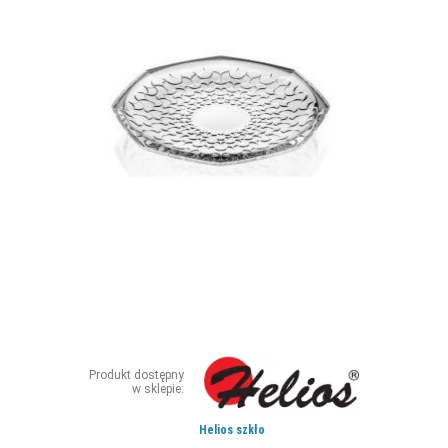
ZDJĘCIA
W RZESZOWIE
Produkt dostępny
w sklepie:
Helios szkło