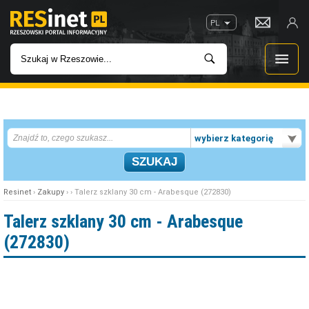
PL
WIADOMOŚCI
wybierz kategorię
INWESTYCJE
IMPREZY
Resinet
›
Zakupy
› › Talerz szklany 30 cm - Arabesque (272830)
ROZRYWKA
Talerz szklany 30 cm - Arabesque
(272830)
W KINACH
GASTRONOMIA