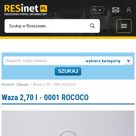
PL
WIADOMOŚCI
wybierz kategorię
INWESTYCJE
IMPREZY
Resinet
›
Zakupy
› › Waza 2,70 l - 0001 ROCOCO
ROZRYWKA
Waza 2,70 l - 0001 ROCOCO
W KINACH
GASTRONOMIA