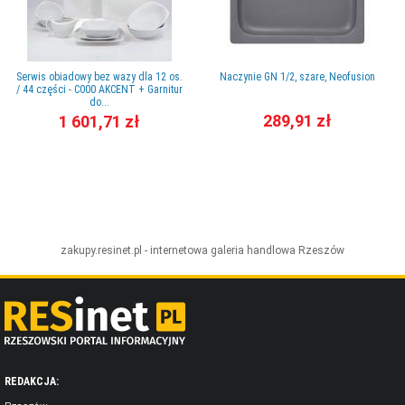
Serwis obiadowy bez wazy dla 12 os.
Naczynie GN 1/2, szare, Neofusion
/ 44 części - C000 AKCENT + Garnitur
do...
289,91 zł
1 601,71 zł
zakupy.resinet.pl - internetowa galeria handlowa
Rzeszów
REDAKCJA:
Rzeszów