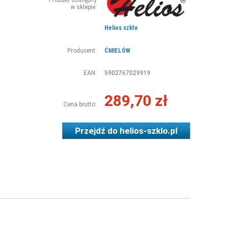
Produkt dostępny
w sklepie:
Helios szkło
Producent:
ĆMIELÓW
EAN:
5902767029919
289,70 zł
Cena brutto:
Przejdź do
helios-szklo.pl