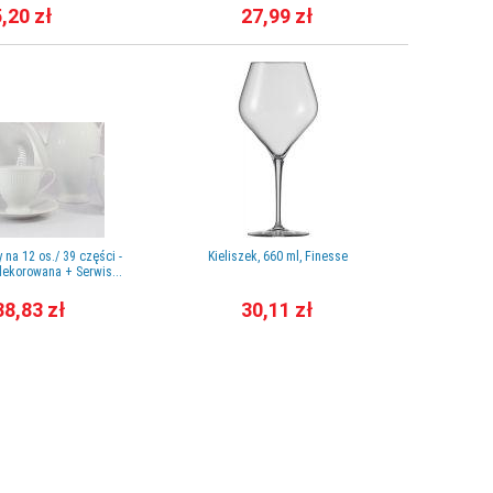
,20 zł
27,99 zł
 na 12 os./ 39 części -
Kieliszek, 660 ml, Finesse
Zestaw herba
ekorowana + Serwis...
O
38,83 zł
30,11 zł