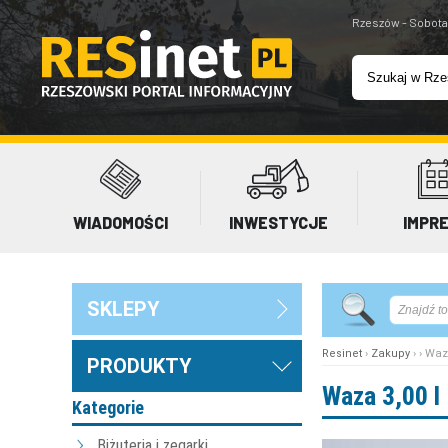
Rzeszów - Sobota
WIADOMOŚCI
INWESTYCJE
IMPR
SKLEPY
Resinet
›
Zakupy
› › Waz
PRODUKTY
Waza 3,00 l
Kategorie
Biżuteria i zegarki