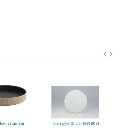
boki, 22 cm, Zen
Talerz płytki 27 cm - 6698 BOSS
Młynek do