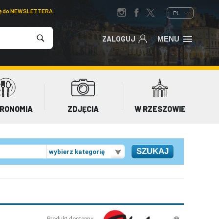
ię do NEWSLETTERA
PL
ZALOGUJ
MENU
RONOMIA
ZDJĘCIA
W RZESZOWIE
wybierz kategorię