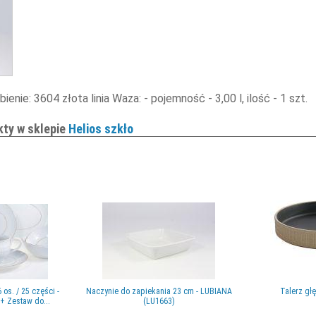
enie: 3604 złota linia Waza: - pojemność - 3,00 l, ilość - 1 szt.
kty w sklepie
Helios szkło
 os. / 25 części -
Naczynie do zapiekania 23 cm - LUBIANA
Talerz głę
 + Zestaw do...
(LU1663)