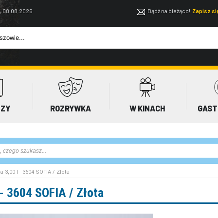
, 08.08.2026
Bądź na bieżąco!
Zapisz s
EZY
ROZRYWKA
W KINACH
GAST
a 3,00 l - 3604 SOFIA / Złota
 - 3604 SOFIA / Złota