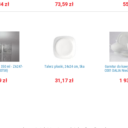
34 zł
73,59 zł
55
 350 ml - ZA247-
Talerz płaski, 24x24 cm, Ska
Garnitur do kawy
0758)
C001 DALIA Nied
9 zł
31,17 zł
1 9