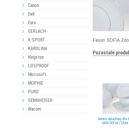
Canon
Dell
Eura
GERLACH
K-SPORT
Fason: SOFIA Zdobi
KAROLINA
Pozostałe produ
Kingston
LIFEPROOF
Microsoft
MOPHIE
PURO
SENNHEISER
Wacom
Serwis obiadowy dla 6
3604 SOFIA / Złota